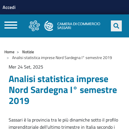
Menu profilo utente
Salta al contenuto principale
Accedi
CAMERE DI COMMERCIO D'ITALIA
Home
Notizie
Analisi statistica imprese Nord Sardegna I° semestre 2019
Mer 24 Set, 2025
Analisi statistica imprese
Nord Sardegna I° semestre
2019
Sassari è la provincia tra le più dinamiche sotto il profilo
imprenditoriale dell'ultimo trimestre in Italia secondo i