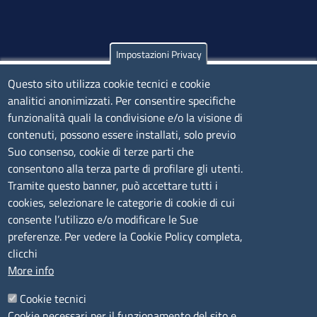
Impostazioni Privacy
Olbia
Questo sito utilizza cookie tecnici e cookie
Via Nanni 43 - 07026 Olbia
analitici anonimizzati. Per consentire specifiche
Tel. 0789 66122 | 0789 69580
funzionalità quali la condivisione e/o la visione di
mail:
ufficio.olbia@ss.camcom.it
contenuti, possono essere installati, solo previo
lunedì al venerdì: 9,00 - 12,00; lunedì pomeriggio: 16,00
Suo consenso, cookie di terze parti che
- 17,00
consentono alla terza parte di profilare gli utenti.
Tramite questo banner, può accettare tutti i
cookies, selezionare le categorie di cookie di cui
CONTATTI
consente l’utilizzo e/o modificare le Sue
preferenze. Per vedere la Cookie Policy completa,
Camera di Commercio, Industria, Artigianato e
clicchi
Agricoltura di Sassari
More info
PEC
:
cciaa@ss.legalmail.camcom.it
Cookie tecnici
P.IVA
01047570906
Cookie necessari per il funzionamento del sito e