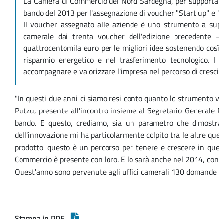
La Camera di Commercio del Nord Sardegna, per supportare
bando del 2013 per l'assegnazione di voucher "Start up" e 
Il voucher assegnato alle aziende è uno strumento a su
camerale dai trenta voucher dell'edizione precedente
quattrocentomila euro per le migliori idee sostenendo così 
risparmio energetico e nel trasferimento tecnologico. 
accompagnare e valorizzare l'impresa nel percorso di crescit
"In questi due anni ci siamo resi conto quanto lo strumento 
Putzu, presente all'incontro insieme al Segretario Generale
bando. E questo, crediamo, sia un parametro che dimostr
dell'innovazione mi ha particolarmente colpito tra le altre quel
prodotto: questo è un percorso per tenere e crescere in q
Commercio è presente con loro. E lo sarà anche nel 2014, con 
Quest'anno sono pervenute agli uffici camerali 130 domande c
Stampa in PDF