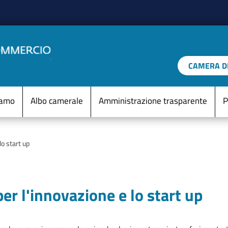
Salta al contenuto principale
CAMERA DI
IO D'ITALIA
Menu Statico
iamo
Albo camerale
Amministrazione trasparente
P
o start up
er l'innovazione e lo start up