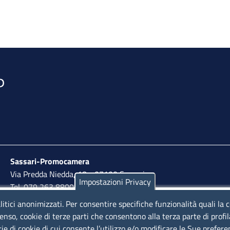
Sassari-Promocamera
Via Predda Niedda, 18 - 07100 Sassari
Impostazioni Privacy
Tel. 079 263 8800 | Fax 079 2638810
litici anonimizzati. Per consentire specifiche funzionalità quali la 
lunedì al venerdì: 10,00 - 13,00; mercoledì pomeriggio:
enso, cookie di terze parti che consentono alla terza parte di profi
15,30 - 17,00
rie di cookie di cui consente l’utilizzo e/o modificare le Sue prefer