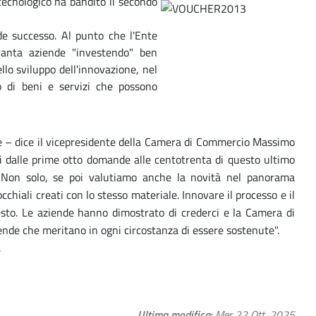
ecnologico ha bandito il secondo
e successo. Al punto che l'Ente
ranta aziende "investendo" ben
lo sviluppo dell'innovazione, nel
o di beni e servizi che possono
se – dice il vicepresidente della Camera di Commercio Massimo
i dalle prime otto domande alle centotrenta di questo ultimo
 Non solo, se poi valutiamo anche la novità nel panorama
cchiali creati con lo stesso materiale. Innovare il processo e il
to. Le aziende hanno dimostrato di crederci e la Camera di
ende che meritano in ogni circostanza di essere sostenute".
.
Ultima modifica
Mer 22 Ott, 2025