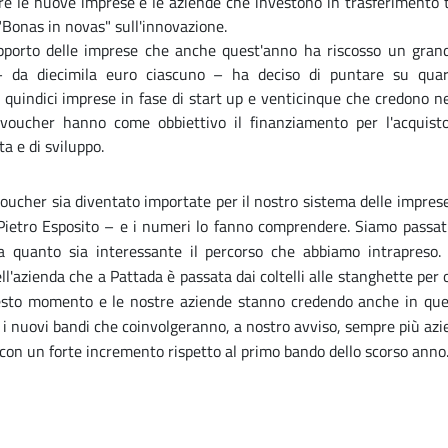
 le nuove imprese e le aziende che investono in trasferimento t
"Bonas in novas" sull'innovazione.
pporto delle imprese che anche quest'anno ha riscosso un grand
 – da diecimila euro ciascuno – ha deciso di puntare su qua
quindici imprese in fase di start up e venticinque che credono nel
I voucher hanno come obbiettivo il finanziamento per l'acquist
a e di sviluppo.
voucher sia diventato importate per il nostro sistema delle impre
 Pietro Esposito – e i numeri lo fanno comprendere. Siamo passat
a quanto sia interessante il percorso che abbiamo intrapreso.
l'azienda che a Pattada è passata dai coltelli alle stanghette per o
uesto momento e le nostre aziende stanno credendo anche in ques
i nuovi bandi che coinvolgeranno, a nostro avviso, sempre più azi
on un forte incremento rispetto al primo bando dello scorso anno