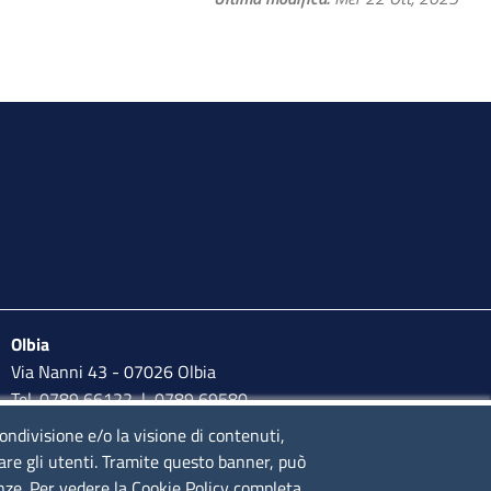
Olbia
Via Nanni 43 - 07026 Olbia
Tel. 0789 66122 | 0789 69580
mail:
ufficio.olbia@ss.camcom.it
condivisione e/o la visione di contenuti,
lare gli utenti. Tramite questo banner, può
lunedì al venerdì: 9,00 - 12,00; lunedì pomeriggio: 16,00 -
enze. Per vedere la Cookie Policy completa,