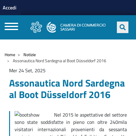
Menu profilo utente
Salta al contenuto principale
Accedi
CAMERE DI COMMERCIO D'ITALIA
Home
Notizie
Assonautica Nord Sardegna al Boot Düsseldorf 2016
Mer 24 Set, 2025
Assonautica Nord Sardegna
al Boot Düsseldorf 2016
Nel 2015 le aspettative del settore
sono state soddisfatte in pieno con oltre 240mila
visitatori internazionali provenienti da sessanta