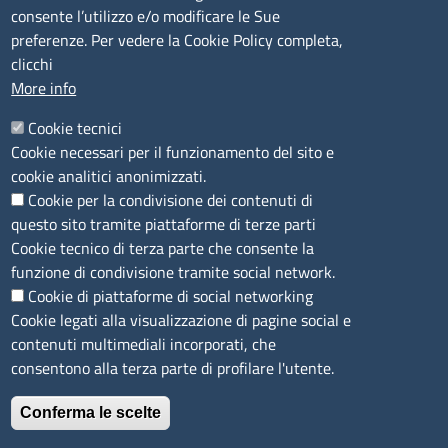
CONTATTI
consente l’utilizzo e/o modificare le Sue
preferenze. Per vedere la Cookie Policy completa,
Camera di Commercio, Industria, Artigianato e
clicchi
Agricoltura di Sassari
More info
PEC
:
cciaa@ss.legalmail.camcom.it
Cookie tecnici
P.IVA
01047570906
Cookie necessari per il funzionamento del sito e
Codice Fiscale
80000930901
cookie analitici anonimizzati.
Codice Univoco per le fatture elettroniche
: UFPXFS
Cookie per la condivisione dei contenuti di
questo sito tramite piattaforme di terze parti
LINK UTILI
Cookie tecnico di terza parte che consente la
funzione di condivisione tramite social network.
Cookie di piattaforme di social networking
Segnalazione di illecito
Cookie legati alla visualizzazione di pagine social e
Amministrazione Trasparente
contenuti multimediali incorporati, che
Accesso riservato
consentono alla terza parte di profilare l'utente.
Dichiarazione di accessibilità
Mappa del sito
Conferma le scelte