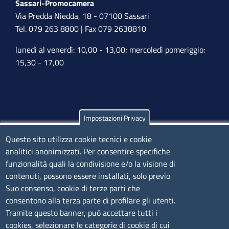
Sassari-Promocamera
Via Predda Niedda, 18 - 07100 Sassari
Tel. 079 263 8800 | Fax 079 2638810
lunedì al venerdì: 10,00 - 13,00; mercoledì pomeriggio:
15,30 - 17,00
Impostazioni Privacy
Olbia
Questo sito utilizza cookie tecnici e cookie
Via Nanni 43 - 07026 Olbia
analitici anonimizzati. Per consentire specifiche
Tel. 0789 66122 | 0789 69580
funzionalità quali la condivisione e/o la visione di
mail:
ufficio.olbia@ss.camcom.it
contenuti, possono essere installati, solo previo
lunedì al venerdì: 9,00 - 12,00; lunedì pomeriggio: 16,00
Suo consenso, cookie di terze parti che
- 17,00
consentono alla terza parte di profilare gli utenti.
Tramite questo banner, può accettare tutti i
cookies, selezionare le categorie di cookie di cui