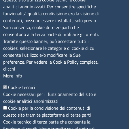
analitici anonimizzati. Per consentire specifiche
Tel. 0789 66122 | 0789 69580
funzionalità quali la condivisione e/o la visione di
mail:
ufficio.olbia@ss.camcom.it
contenuti, possono essere installati, solo previo
lunedì al venerdì: 9,00 - 12,00; lunedì pomeriggio: 16,00
Suo consenso, cookie di terze parti che
- 17,00
consentono alla terza parte di profilare gli utenti.
Tramite questo banner, può accettare tutti i
cookies, selezionare le categorie di cookie di cui
CONTATTI
consente l’utilizzo e/o modificare le Sue
preferenze. Per vedere la Cookie Policy completa,
Camera di Commercio, Industria, Artigianato e
clicchi
Agricoltura di Sassari
More info
PEC
:
cciaa@ss.legalmail.camcom.it
Cookie tecnici
P.IVA
01047570906
Cookie necessari per il funzionamento del sito e
Codice Fiscale
80000930901
cookie analitici anonimizzati.
Codice Univoco per le fatture elettroniche
: UFPXFS
Cookie per la condivisione dei contenuti di
questo sito tramite piattaforme di terze parti
LINK UTILI
Cookie tecnico di terza parte che consente la
funzione di condivisione tramite social network.