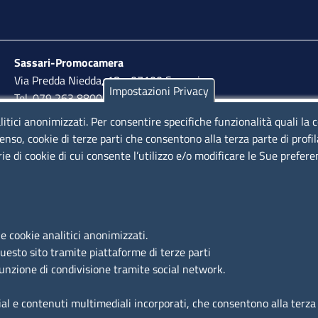
Sassari-Promocamera
Via Predda Niedda, 18 - 07100 Sassari
Impostazioni Privacy
Tel. 079 263 8800 | Fax 079 2638810
litici anonimizzati. Per consentire specifiche funzionalità quali la 
lunedì al venerdì: 10,00 - 13,00; mercoledì pomeriggio:
enso, cookie di terze parti che consentono alla terza parte di profi
15,30 - 17,00
rie di cookie di cui consente l’utilizzo e/o modificare le Sue prefer
LINK UTILI
e cookie analitici anonimizzati.
Segnalazione di illecito
questo sito tramite piattaforme di terze parti
Amministrazione Trasparente
funzione di condivisione tramite social network.
Accesso riservato
ial e contenuti multimediali incorporati, che consentono alla terza p
Dichiarazione di accessibilità