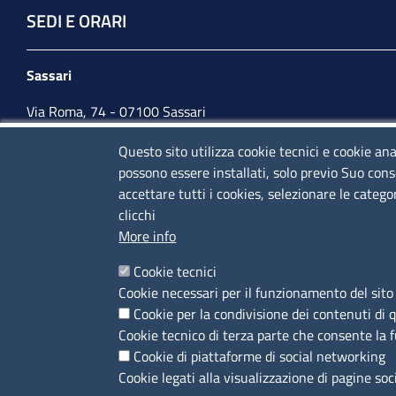
SEDI E ORARI
Sassari
Via Roma, 74 - 07100 Sassari
Tel. 079 2080274
Questo sito utilizza cookie tecnici e cookie ana
possono essere installati, solo previo Suo cons
lunedì - venerdì: 10,00 - 13,00; mercoledì pomeriggio:
accettare tutti i cookies, selezionare le catego
15,30 - 17,00
clicchi
More info
CONTATTI
Cookie tecnici
Cookie necessari per il funzionamento del sito 
Camera di Commercio, Industria, Artigianato e
Cookie per la condivisione dei contenuti di 
Agricoltura di Sassari
Cookie tecnico di terza parte che consente la 
PEC
:
cciaa@ss.legalmail.camcom.it
Cookie di piattaforme di social networking
P.IVA
01047570906
Cookie legati alla visualizzazione di pagine soc