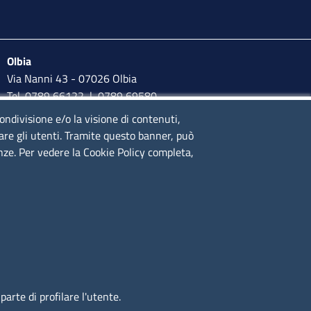
Olbia
Via Nanni 43 - 07026 Olbia
Tel. 0789 66122 | 0789 69580
mail:
ufficio.olbia@ss.camcom.it
condivisione e/o la visione di contenuti,
lare gli utenti. Tramite questo banner, può
lunedì al venerdì: 9,00 - 12,00; lunedì pomeriggio: 16,00 -
enze. Per vedere la Cookie Policy completa,
17,00
arte di profilare l'utente.