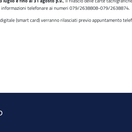
3 luglio e fino al 31 agosto p.v.
, il rilascio delle carte tachigrafic
r informazioni telefonare ai numeri 079/2638808-079/2638874.
rma digitale (smart card) verranno rilasciati previo appuntamento 