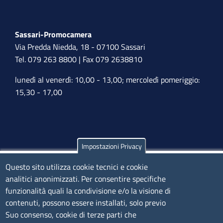
Sassari-Promocamera
Via Predda Niedda, 18 - 07100 Sassari
Tel. 079 263 8800 | Fax 079 2638810
lunedì al venerdì: 10,00 - 13,00; mercoledì pomeriggio:
15,30 - 17,00
Impostazioni Privacy
Olbia
Questo sito utilizza cookie tecnici e cookie
Via Nanni 43 - 07026 Olbia
analitici anonimizzati. Per consentire specifiche
Tel. 0789 66122 | 0789 69580
funzionalità quali la condivisione e/o la visione di
mail:
ufficio.olbia@ss.camcom.it
contenuti, possono essere installati, solo previo
lunedì al venerdì: 9,00 - 12,00; lunedì pomeriggio: 16,00
Suo consenso, cookie di terze parti che