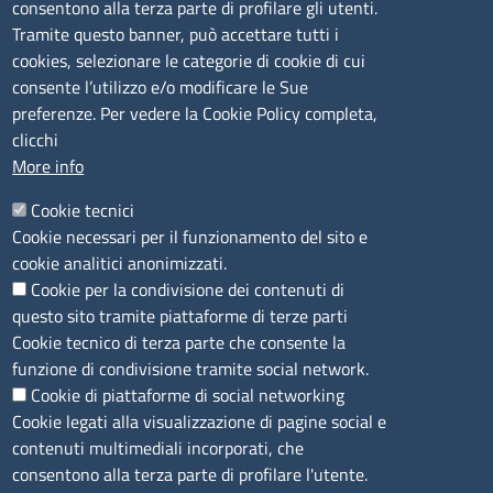
- 17,00
consentono alla terza parte di profilare gli utenti.
Tramite questo banner, può accettare tutti i
cookies, selezionare le categorie di cookie di cui
CONTATTI
consente l’utilizzo e/o modificare le Sue
preferenze. Per vedere la Cookie Policy completa,
Camera di Commercio, Industria, Artigianato e
clicchi
Agricoltura di Sassari
More info
PEC
:
cciaa@ss.legalmail.camcom.it
Cookie tecnici
P.IVA
01047570906
Cookie necessari per il funzionamento del sito e
Codice Fiscale
80000930901
cookie analitici anonimizzati.
Codice Univoco per le fatture elettroniche
: UFPXFS
Cookie per la condivisione dei contenuti di
questo sito tramite piattaforme di terze parti
LINK UTILI
Cookie tecnico di terza parte che consente la
funzione di condivisione tramite social network.
Cookie di piattaforme di social networking
Segnalazione di illecito
Cookie legati alla visualizzazione di pagine social e
Amministrazione Trasparente
contenuti multimediali incorporati, che
Accesso riservato
consentono alla terza parte di profilare l'utente.