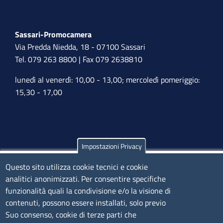
Sassari-Promocamera
Via Predda Niedda, 18 - 07100 Sassari
Tel. 079 263 8800 | Fax 079 2638810
lunedì al venerdì: 10,00 - 13,00; mercoledì pomeriggio:
15,30 - 17,00
Impostazioni Privacy
Olbia
Questo sito utilizza cookie tecnici e cookie
Via Nanni 43 - 07026 Olbia
analitici anonimizzati. Per consentire specifiche
Tel. 0789 66122 | 0789 69580
funzionalità quali la condivisione e/o la visione di
mail:
ufficio.olbia@ss.camcom.it
contenuti, possono essere installati, solo previo
lunedì al venerdì: 9,00 - 12,00; lunedì pomeriggio: 16,00
Suo consenso, cookie di terze parti che