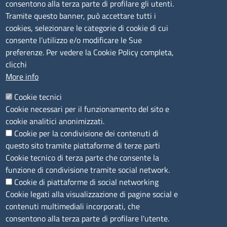
- 17,00
consentono alla terza parte di profilare gli utenti.
Tramite questo banner, può accettare tutti i
cookies, selezionare le categorie di cookie di cui
CONTATTI
consente l’utilizzo e/o modificare le Sue
preferenze. Per vedere la Cookie Policy completa,
Camera di Commercio, Industria, Artigianato e
clicchi
Agricoltura di Sassari
More info
PEC
:
cciaa@ss.legalmail.camcom.it
Cookie tecnici
P.IVA
01047570906
Cookie necessari per il funzionamento del sito e
Codice Fiscale
80000930901
cookie analitici anonimizzati.
Codice Univoco per le fatture elettroniche
: UFPXFS
Cookie per la condivisione dei contenuti di
questo sito tramite piattaforme di terze parti
LINK UTILI
Cookie tecnico di terza parte che consente la
funzione di condivisione tramite social network.
Cookie di piattaforme di social networking
Segnalazione di illecito
Cookie legati alla visualizzazione di pagine social e
Amministrazione Trasparente
contenuti multimediali incorporati, che
Accesso riservato
consentono alla terza parte di profilare l'utente.