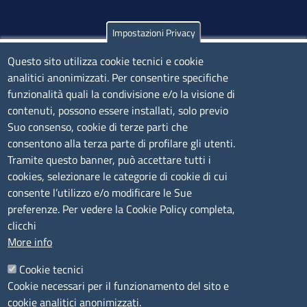
Impostazioni Privacy
Olbia
Via Nanni 43 - 07026 Olbia
Questo sito utilizza cookie tecnici e cookie
analitici anonimizzati. Per consentire specifiche
Tel. 0789 66122 | 0789 69580
funzionalità quali la condivisione e/o la visione di
mail:
ufficio.olbia@ss.camcom.it
contenuti, possono essere installati, solo previo
lunedì al venerdì: 9,00 - 12,00; lunedì pomeriggio: 16,00
Suo consenso, cookie di terze parti che
- 17,00
consentono alla terza parte di profilare gli utenti.
Tramite questo banner, può accettare tutti i
cookies, selezionare le categorie di cookie di cui
CONTATTI
consente l’utilizzo e/o modificare le Sue
preferenze. Per vedere la Cookie Policy completa,
Camera di Commercio, Industria, Artigianato e
clicchi
Agricoltura di Sassari
More info
PEC
:
cciaa@ss.legalmail.camcom.it
Cookie tecnici
P.IVA
01047570906
Cookie necessari per il funzionamento del sito e
Codice Fiscale
80000930901
cookie analitici anonimizzati.