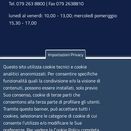
Tel. 079 263 8800 | Fax 079 2638810
lunedì al venerdì: 10,00 - 13,00; mercoledì pomeriggio:
15,30 - 17,00
Impostazioni Privacy
Olbia
Questo sito utilizza cookie tecnici e cookie
Via Nanni 43 - 07026 Olbia
analitici anonimizzati. Per consentire specifiche
Tel. 0789 66122 | 0789 69580
funzionalità quali la condivisione e/o la visione di
mail:
ufficio.olbia@ss.camcom.it
contenuti, possono essere installati, solo previo
lunedì al venerdì: 9,00 - 12,00; lunedì pomeriggio: 16,00
Suo consenso, cookie di terze parti che
- 17,00
consentono alla terza parte di profilare gli utenti.
Tramite questo banner, può accettare tutti i
cookies, selezionare le categorie di cookie di cui
CONTATTI
consente l’utilizzo e/o modificare le Sue
preferenze. Per vedere la Cookie Policy completa,