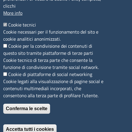
Camera di Commercio, Industria, Artigianato e
clicchi
Agricoltura di Sassari
More info
PEC
:
cciaa@ss.legalmail.camcom.it
Cookie tecnici
P.IVA
01047570906
Cookie necessari per il funzionamento del sito e
Codice Fiscale
80000930901
cookie analitici anonimizzati.
Codice Univoco per le fatture elettroniche
: UFPXFS
Cookie per la condivisione dei contenuti di
questo sito tramite piattaforme di terze parti
LINK UTILI
Cookie tecnico di terza parte che consente la
funzione di condivisione tramite social network.
Cookie di piattaforme di social networking
Segnalazione di illecito
Cookie legati alla visualizzazione di pagine social e
Amministrazione Trasparente
contenuti multimediali incorporati, che
Accesso riservato
consentono alla terza parte di profilare l'utente.
Dichiarazione di accessibilità
Mappa del sito
Conferma le scelte
Immagine
È un servizio realizzato da
Accetta tutti i cookies