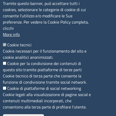
Tramite questo banner, può accettare tutti i
cookies, selezionare le categorie di cookie di cui
CONTATTI
consente l’utilizzo e/o modificare le Sue
preferenze. Per vedere la Cookie Policy completa,
Camera di Commercio, Industria, Artigianato e
clicchi
Agricoltura di Sassari
More info
PEC
:
cciaa@ss.legalmail.camcom.it
Cookie tecnici
P.IVA
01047570906
Cookie necessari per il funzionamento del sito e
Codice Fiscale
80000930901
cookie analitici anonimizzati.
Codice Univoco per le fatture elettroniche
: UFPXFS
Cookie per la condivisione dei contenuti di
questo sito tramite piattaforme di terze parti
LINK UTILI
Cookie tecnico di terza parte che consente la
funzione di condivisione tramite social network.
Cookie di piattaforme di social networking
Segnalazione di illecito
Cookie legati alla visualizzazione di pagine social e
Amministrazione Trasparente
contenuti multimediali incorporati, che
Accesso riservato
consentono alla terza parte di profilare l'utente.
Dichiarazione di accessibilità