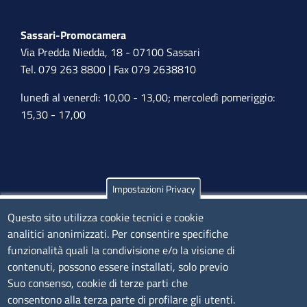
Sassari-Promocamera
Via Predda Niedda, 18 - 07100 Sassari
Tel. 079 263 8800 | Fax 079 2638810
lunedì al venerdì: 10,00 - 13,00; mercoledì pomeriggio:
15,30 - 17,00
Impostazioni Privacy
Olbia
Questo sito utilizza cookie tecnici e cookie
Via Nanni 43 - 07026 Olbia
analitici anonimizzati. Per consentire specifiche
Tel. 0789 66122 | 0789 69580
funzionalità quali la condivisione e/o la visione di
mail:
ufficio.olbia@ss.camcom.it
contenuti, possono essere installati, solo previo
lunedì al venerdì: 9,00 - 12,00; lunedì pomeriggio: 16,00
Suo consenso, cookie di terze parti che
- 17,00
consentono alla terza parte di profilare gli utenti.