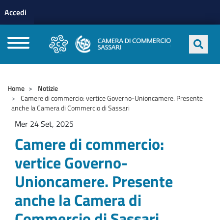
Menu profilo utente
Salta al contenuto principale
Accedi
CAMERE DI COMMERCIO D'ITALIA
Home
Notizie
Camere di commercio: vertice Governo-Unioncamere. Presente
anche la Camera di Commercio di Sassari
Mer 24 Set, 2025
Camere di commercio:
vertice Governo-
Unioncamere. Presente
anche la Camera di
Commercio di Sassari