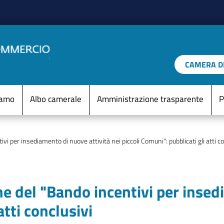
Salta al contenuto principale
CAMERA DI
IO D'ITALIA
Menu Statico
iamo
Albo camerale
Amministrazione trasparente
P
i per insediamento di nuove attività nei piccoli Comuni": pubblicati gli atti co
e del "Bando incentivi per insed
atti conclusivi