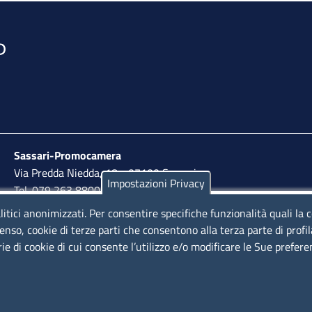
Sassari-Promocamera
Via Predda Niedda, 18 - 07100 Sassari
Impostazioni Privacy
Tel. 079 263 8800 | Fax 079 2638810
litici anonimizzati. Per consentire specifiche funzionalità quali la 
lunedì al venerdì: 10,00 - 13,00; mercoledì pomeriggio:
enso, cookie di terze parti che consentono alla terza parte di profi
15,30 - 17,00
rie di cookie di cui consente l’utilizzo e/o modificare le Sue prefer
LINK UTILI