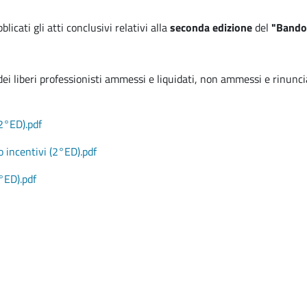
cati gli atti conclusivi relativi alla
seconda edizione
del
"Bando 
 dei liberi professionisti ammessi e liquidati, non ammessi e rinunci
2°ED).pdf
o incentivi (2°ED).pdf
°ED).pdf