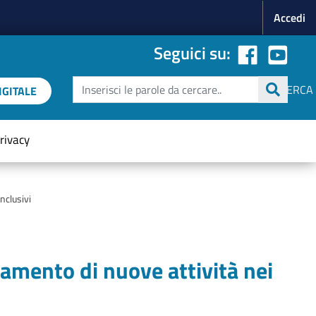
Menu p
Accedi
Seguici su:
Cerca
CERCA
GITALE
rivacy
nclusivi
iamento di nuove attività nei