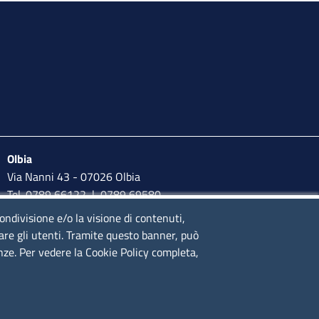
Olbia
Via Nanni 43 - 07026 Olbia
Tel. 0789 66122 | 0789 69580
mail:
ufficio.olbia@ss.camcom.it
condivisione e/o la visione di contenuti,
lare gli utenti. Tramite questo banner, può
lunedì al venerdì: 9,00 - 12,00; lunedì pomeriggio: 16,00 -
enze. Per vedere la Cookie Policy completa,
17,00