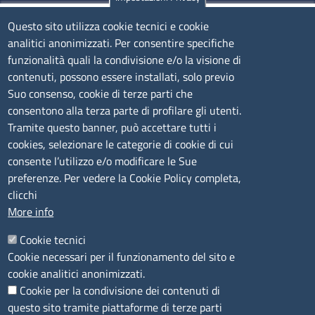
Olbia
Questo sito utilizza cookie tecnici e cookie
Via Nanni 43 - 07026 Olbia
analitici anonimizzati. Per consentire specifiche
Tel. 0789 66122 | 0789 69580
funzionalità quali la condivisione e/o la visione di
mail:
ufficio.olbia@ss.camcom.it
contenuti, possono essere installati, solo previo
lunedì al venerdì: 9,00 - 12,00; lunedì pomeriggio: 16,00
Suo consenso, cookie di terze parti che
- 17,00
consentono alla terza parte di profilare gli utenti.
Tramite questo banner, può accettare tutti i
cookies, selezionare le categorie di cookie di cui
CONTATTI
consente l’utilizzo e/o modificare le Sue
preferenze. Per vedere la Cookie Policy completa,
Camera di Commercio, Industria, Artigianato e
clicchi
Agricoltura di Sassari
More info
PEC
:
cciaa@ss.legalmail.camcom.it
Cookie tecnici
P.IVA
01047570906
Cookie necessari per il funzionamento del sito e
Codice Fiscale
80000930901
cookie analitici anonimizzati.
Codice Univoco per le fatture elettroniche
: UFPXFS
Cookie per la condivisione dei contenuti di
questo sito tramite piattaforme di terze parti