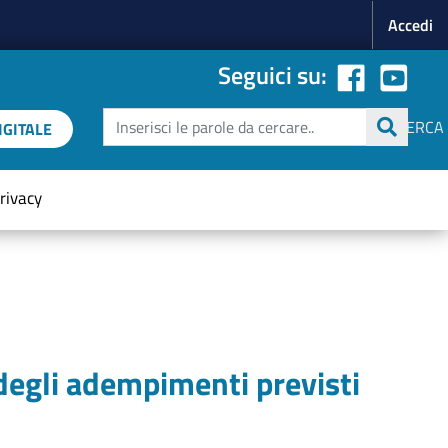
Menu p
Accedi
Seguici su:
Cerca
CERCA
GITALE
rivacy
degli adempimenti previsti