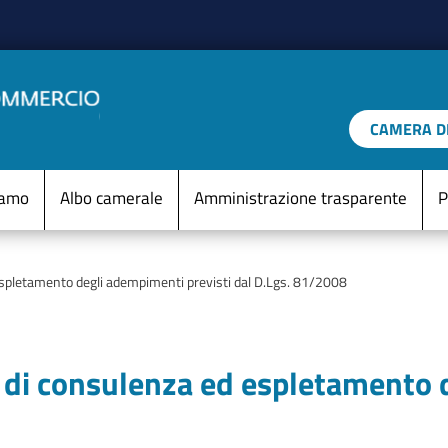
Salta al contenuto principale
CAMERA DI
IO D'ITALIA
Menu Statico
iamo
Albo camerale
Amministrazione trasparente
P
espletamento degli adempimenti previsti dal D.Lgs. 81/2008
 di consulenza ed espletamento 