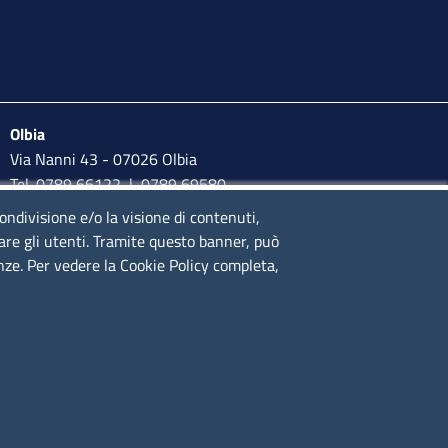
Olbia
Via Nanni 43 - 07026 Olbia
Tel. 0789 66122 | 0789 69580
mail:
ufficio.olbia@ss.camcom.it
condivisione e/o la visione di contenuti,
lare gli utenti. Tramite questo banner, può
lunedì al venerdì: 9,00 - 12,00; lunedì pomeriggio: 16,00 -
enze. Per vedere la Cookie Policy completa,
17,00