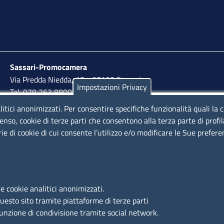
Sassari-Promocamera
Via Predda Niedda, 18 - 07100 Sassari
Impostazioni Privacy
Tel. 079 263 8800 | Fax 079 2638810
litici anonimizzati. Per consentire specifiche funzionalità quali la 
lunedì al venerdì: 10,00 - 13,00; mercoledì pomeriggio:
enso, cookie di terze parti che consentono alla terza parte di profi
15,30 - 17,00
rie di cookie di cui consente l’utilizzo e/o modificare le Sue prefer
LINK UTILI
e cookie analitici anonimizzati.
Segnalazione di illecito
questo sito tramite piattaforme di terze parti
Amministrazione Trasparente
funzione di condivisione tramite social network.