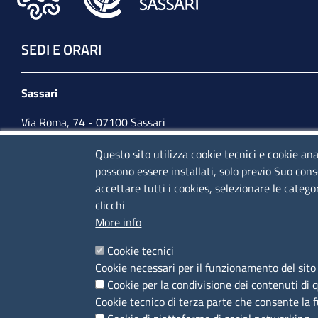
SEDI E ORARI
Sassari
Via Roma, 74 - 07100 Sassari
Tel. 079 2080274
Questo sito utilizza cookie tecnici e cookie ana
possono essere installati, solo previo Suo cons
lunedì - venerdì: 10,00 - 13,00; mercoledì pomeriggio:
accettare tutti i cookies, selezionare le catego
15,30 - 17,00
clicchi
More info
CONTATTI
Cookie tecnici
Cookie necessari per il funzionamento del sito 
Camera di Commercio, Industria, Artigianato e
Cookie per la condivisione dei contenuti di 
Agricoltura di Sassari
Cookie tecnico di terza parte che consente la 
PEC
:
cciaa@ss.legalmail.camcom.it