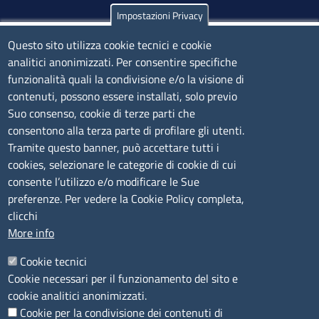
Impostazioni Privacy
Olbia
Questo sito utilizza cookie tecnici e cookie
Via Nanni 43 - 07026 Olbia
analitici anonimizzati. Per consentire specifiche
Tel. 0789 66122 | 0789 69580
funzionalità quali la condivisione e/o la visione di
mail:
ufficio.olbia@ss.camcom.it
contenuti, possono essere installati, solo previo
lunedì al venerdì: 9,00 - 12,00; lunedì pomeriggio: 16,00
Suo consenso, cookie di terze parti che
- 17,00
consentono alla terza parte di profilare gli utenti.
Tramite questo banner, può accettare tutti i
cookies, selezionare le categorie di cookie di cui
CONTATTI
consente l’utilizzo e/o modificare le Sue
preferenze. Per vedere la Cookie Policy completa,
Camera di Commercio, Industria, Artigianato e
clicchi
Agricoltura di Sassari
More info
PEC
:
cciaa@ss.legalmail.camcom.it
Cookie tecnici
P.IVA
01047570906
Cookie necessari per il funzionamento del sito e
Codice Fiscale
80000930901
cookie analitici anonimizzati.
Codice Univoco per le fatture elettroniche
: UFPXFS
Cookie per la condivisione dei contenuti di