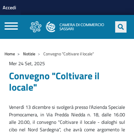
Menu profilo utente
Salta al contenuto principale
Accedi
CAMERE DI COMMERCIO D'ITALIA
Home
Notizie
Convegno "Coltivare il locale"
Mer 24 Set, 2025
Convegno "Coltivare il
locale"
Venerdì 13 dicembre si svolgerà presso l'Azienda Speciale
Promocamera, in Via Predda Niedda n. 18, dalle 16.00
alle 20.00, il convegno "Coltivare il locale - dialoghi sul
cibo nel Nord Sardegna", che avrà come argomento le