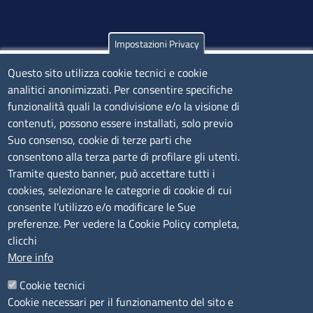
Impostazioni Privacy
Olbia
Questo sito utilizza cookie tecnici e cookie
Via Nanni 43 - 07026 Olbia
analitici anonimizzati. Per consentire specifiche
Tel. 0789 66122 | 0789 69580
funzionalità quali la condivisione e/o la visione di
mail:
ufficio.olbia@ss.camcom.it
contenuti, possono essere installati, solo previo
lunedì al venerdì: 9,00 - 12,00; lunedì pomeriggio: 16,00
Suo consenso, cookie di terze parti che
- 17,00
consentono alla terza parte di profilare gli utenti.
Tramite questo banner, può accettare tutti i
cookies, selezionare le categorie di cookie di cui
CONTATTI
consente l’utilizzo e/o modificare le Sue
preferenze. Per vedere la Cookie Policy completa,
Camera di Commercio, Industria, Artigianato e
clicchi
Agricoltura di Sassari
More info
PEC
:
cciaa@ss.legalmail.camcom.it
Cookie tecnici
P.IVA
01047570906
Cookie necessari per il funzionamento del sito e
Codice Fiscale
80000930901