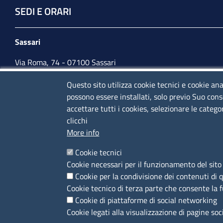
SEDI E ORARI
Sassari
Via Roma, 74 - 07100 Sassari
Tel. 079 2080274
Questo sito utilizza cookie tecnici e cookie ana
possono essere installati, solo previo Suo cons
lunedì - venerdì: 10,00 - 13,00; mercoledì pomeriggio:
accettare tutti i cookies, selezionare le catego
15,30 - 17,00
clicchi
More info
CONTATTI
Cookie tecnici
Cookie necessari per il funzionamento del sito 
Camera di Commercio, Industria, Artigianato e
Cookie per la condivisione dei contenuti di 
Agricoltura di Sassari
Cookie tecnico di terza parte che consente la 
PEC
:
cciaa@ss.legalmail.camcom.it
Cookie di piattaforme di social networking
P.IVA
01047570906
Cookie legati alla visualizzazione di pagine soc