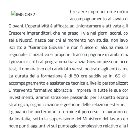
Crescere imprenditori è un'ini
accompagnamento all'avvio d'i
Giovani. L'operatività è affidata ad Unioncamere e attivata a l
Crescere imprenditori, che ha preso il via nei giorni scorsi, 
sei a Nuoro), nasce per chi al momento non studia, non lavo
iscritto a "Garanzia Giovani" e non fruisce di alcuna misura 
regionale. L'iniziativa si propone di accompagnare in ambito n
I giovani iscritti al programma Garanzia Giovani possono acce
test, il nominativo del candidato verrà inoltrato agli enti ca
La durata della formazione è di 80 ore suddivise in: 60 di a
accompagnamento e assistenza tecnica a livello personalizzato
L'intervento formativo abbraccia l'impresa in tutte le sue co
investimenti, amministrazione passando per l'aspetto economic
strategica, organizzazione e gestione delle relazioni esterne.
I giovani che porteranno a termine il percorso - e avranno 
da Invitalia, sotto la supervisione del Ministero del lavoro e 
nove punti aggiuntivi sul punteggio complessivo relativo alla l