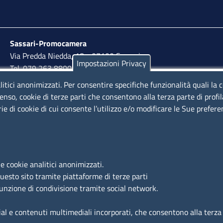
Sassari-Promocamera
Via Predda Niedda, 18 - 07100 Sassari
Impostazioni Privacy
Tel. 079 263 8800 | Fax 079 2638810
litici anonimizzati. Per consentire specifiche funzionalità quali la 
lunedì al venerdì: 10,00 - 13,00; mercoledì pomeriggio:
enso, cookie di terze parti che consentono alla terza parte di profi
15,30 - 17,00
rie di cookie di cui consente l’utilizzo e/o modificare le Sue prefer
LINK UTILI
e cookie analitici anonimizzati.
Segnalazione di illecito
questo sito tramite piattaforme di terze parti
Amministrazione Trasparente
funzione di condivisione tramite social network.
Accesso riservato
ial e contenuti multimediali incorporati, che consentono alla terza p
Dichiarazione di accessibilità