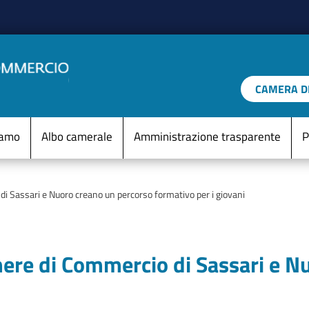
Salta al contenuto principale
CAMERA DI
IO D'ITALIA
Menu Statico
iamo
Albo camerale
Amministrazione trasparente
P
i Sassari e Nuoro creano un percorso formativo per i giovani
mere di Commercio di Sassari e N