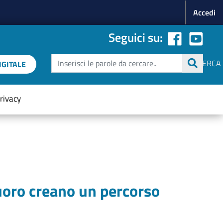
Menu p
Accedi
Seguici su:
Cerca
CERCA
GITALE
rivacy
uoro creano un percorso