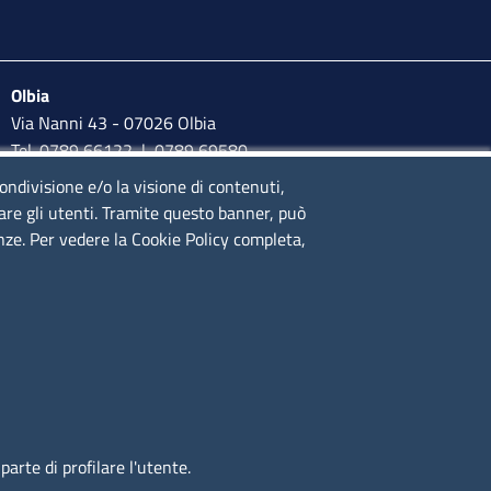
Olbia
Via Nanni 43 - 07026 Olbia
Tel. 0789 66122 | 0789 69580
mail:
ufficio.olbia@ss.camcom.it
condivisione e/o la visione di contenuti,
lare gli utenti. Tramite questo banner, può
lunedì al venerdì: 9,00 - 12,00; lunedì pomeriggio: 16,00 -
enze. Per vedere la Cookie Policy completa,
17,00
arte di profilare l'utente.
Immagine