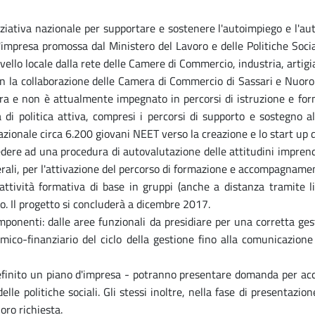
ziativa nazionale per supportare e sostenere l'autoimpiego e l'aut
mpresa promossa dal Ministero del Lavoro e delle Politiche Socia
ivello locale dalla rete delle Camere di Commercio, industria, artigi
con la collaborazione delle Camera di Commercio di Sassari e Nuoro 
ra e non è attualmente impegnato in percorsi di istruzione e for
di politica attiva, compresi i percorsi di supporto e sostegno all
azionale circa 6.200 giovani NEET verso la creazione e lo start up 
dere ad una procedura di autovalutazione delle attitudini imprendit
merali, per l'attivazione del percorso di formazione e accompagname
ttività formativa di base in gruppi (anche a distanza tramite li
. Il progetto si concluderà a dicembre 2017.
mponenti: dalle aree funzionali da presidiare per una corretta ge
o-finanziario del ciclo della gestione fino alla comunicazione int
definito un piano d'impresa - potranno presentare domanda per a
delle politiche sociali. Gli stessi inoltre, nella fase di presenta
oro richiesta.