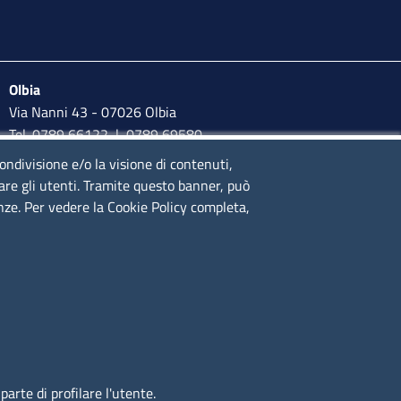
Olbia
Via Nanni 43 - 07026 Olbia
Tel. 0789 66122 | 0789 69580
mail:
ufficio.olbia@ss.camcom.it
condivisione e/o la visione di contenuti,
lare gli utenti. Tramite questo banner, può
lunedì al venerdì: 9,00 - 12,00; lunedì pomeriggio: 16,00 -
enze. Per vedere la Cookie Policy completa,
17,00
arte di profilare l'utente.