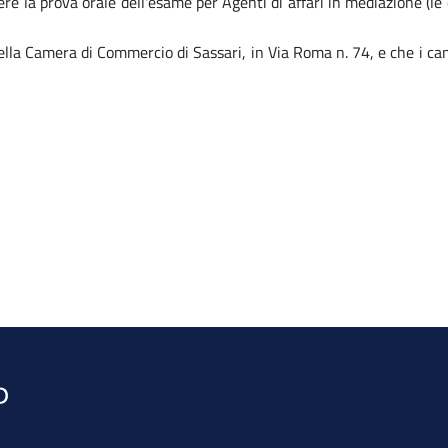
e la prova orale dell'esame per Agenti di affari in mediazione (le cu
ella Camera di Commercio di Sassari, in Via Roma n. 74, e che i c