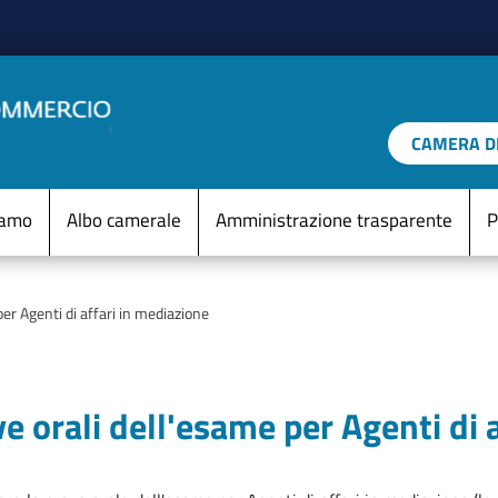
Salta al contenuto principale
CAMERA DI
IO D'ITALIA
Menu Statico
iamo
Albo camerale
Amministrazione trasparente
P
er Agenti di affari in mediazione
e orali dell'esame per Agenti di 