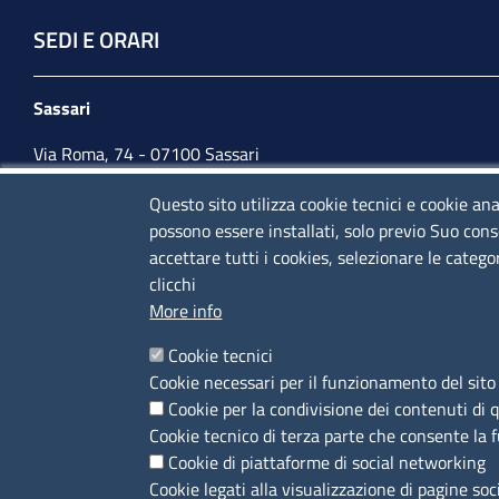
SEDI E ORARI
Sassari
Via Roma, 74 - 07100 Sassari
Tel. 079 2080274
Questo sito utilizza cookie tecnici e cookie ana
possono essere installati, solo previo Suo cons
lunedì - venerdì: 10,00 - 13,00; mercoledì pomeriggio:
accettare tutti i cookies, selezionare le catego
15,30 - 17,00
clicchi
More info
CONTATTI
Cookie tecnici
Cookie necessari per il funzionamento del sito 
Camera di Commercio, Industria, Artigianato e
Cookie per la condivisione dei contenuti di 
Agricoltura di Sassari
Cookie tecnico di terza parte che consente la 
PEC
:
cciaa@ss.legalmail.camcom.it
Cookie di piattaforme di social networking
P.IVA
01047570906
Cookie legati alla visualizzazione di pagine soc