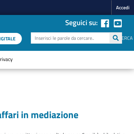
Menu p
Accedi
Seguici su:
Cerca
CERCA
GITALE
rivacy
affari in mediazione