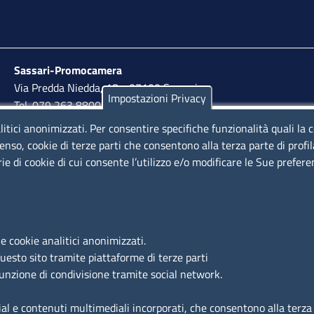
Sassari-Promocamera
Via Predda Niedda, 18 - 07100 Sassari
Impostazioni Privacy
Tel. 079 263 8800 | Fax 079 2638810
litici anonimizzati. Per consentire specifiche funzionalità quali la 
lunedì al venerdì: 10,00 - 13,00; mercoledì pomeriggio:
enso, cookie di terze parti che consentono alla terza parte di profi
15,30 - 17,00
rie di cookie di cui consente l’utilizzo e/o modificare le Sue prefer
LINK UTILI
e cookie analitici anonimizzati.
Segnalazione di illecito
questo sito tramite piattaforme di terze parti
Amministrazione Trasparente
funzione di condivisione tramite social network.
Accesso riservato
ial e contenuti multimediali incorporati, che consentono alla terza p
Dichiarazione di accessibilità