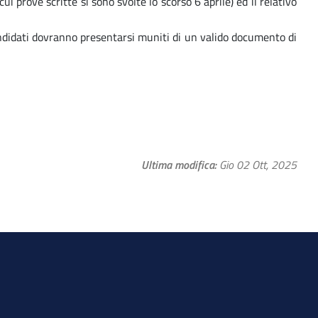
i prove scritte si sono svolte lo scorso 6 aprile) ed il relativo
andidati dovranno presentarsi muniti di un valido documento di
Ultima modifica
Gio 02 Ott, 2025