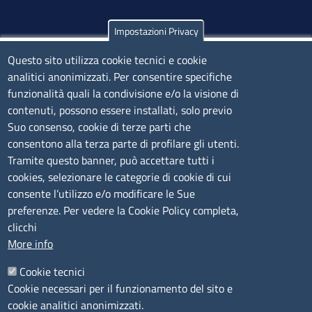
Impostazioni Privacy
Olbia
Questo sito utilizza cookie tecnici e cookie
Via Nanni 43 - 07026 Olbia
analitici anonimizzati. Per consentire specifiche
Tel. 0789 66122 | 0789 69580
funzionalità quali la condivisione e/o la visione di
mail:
ufficio.olbia@ss.camcom.it
contenuti, possono essere installati, solo previo
lunedì al venerdì: 9,00 - 12,00; lunedì pomeriggio: 16,00
Suo consenso, cookie di terze parti che
- 17,00
consentono alla terza parte di profilare gli utenti.
Tramite questo banner, può accettare tutti i
cookies, selezionare le categorie di cookie di cui
CONTATTI
consente l’utilizzo e/o modificare le Sue
preferenze. Per vedere la Cookie Policy completa,
Camera di Commercio, Industria, Artigianato e
clicchi
Agricoltura di Sassari
More info
PEC
:
cciaa@ss.legalmail.camcom.it
Cookie tecnici
P.IVA
01047570906
Cookie necessari per il funzionamento del sito e
Codice Fiscale
80000930901
cookie analitici anonimizzati.