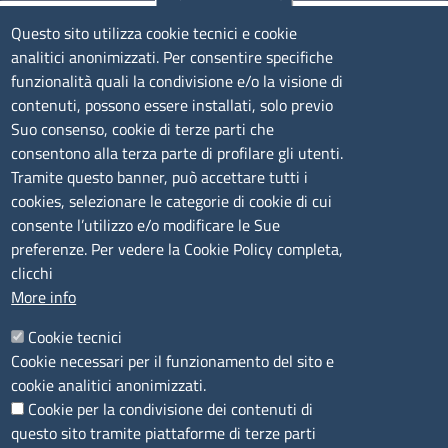
Olbia
Questo sito utilizza cookie tecnici e cookie
Via Nanni 43 - 07026 Olbia
analitici anonimizzati. Per consentire specifiche
Tel. 0789 66122 | 0789 69580
funzionalità quali la condivisione e/o la visione di
mail:
ufficio.olbia@ss.camcom.it
contenuti, possono essere installati, solo previo
lunedì al venerdì: 9,00 - 12,00; lunedì pomeriggio: 16,00
Suo consenso, cookie di terze parti che
- 17,00
consentono alla terza parte di profilare gli utenti.
Tramite questo banner, può accettare tutti i
cookies, selezionare le categorie di cookie di cui
CONTATTI
consente l’utilizzo e/o modificare le Sue
preferenze. Per vedere la Cookie Policy completa,
Camera di Commercio, Industria, Artigianato e
clicchi
Agricoltura di Sassari
More info
PEC
:
cciaa@ss.legalmail.camcom.it
Cookie tecnici
P.IVA
01047570906
Cookie necessari per il funzionamento del sito e
Codice Fiscale
80000930901
cookie analitici anonimizzati.
Codice Univoco per le fatture elettroniche
: UFPXFS
Cookie per la condivisione dei contenuti di
questo sito tramite piattaforme di terze parti