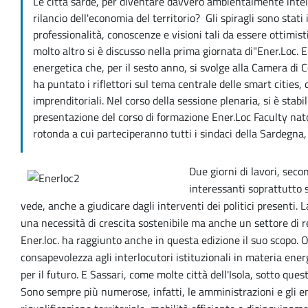
Le città sarde, per diventare davvero ambientalmente inte
rilancio dell'economia del territorio? Gli spiragli sono stati 
professionalità, conoscenze e visioni tali da essere ottimist
molto altro si è discusso nella prima giornata di"Ener.Loc. E
energetica che, per il sesto anno, si svolge alla Camera 
ha puntato i riflettori sul tema centrale delle smart cities, d
imprenditoriali. Nel corso della sessione plenaria, si è stabi
presentazione del corso di formazione Ener.Loc Faculty nato
rotonda a cui parteciperanno tutti i sindaci della Sardegna
Due giorni di lavori, seco
interessanti soprattutto s
vede, anche a giudicare dagli interventi dei politici presenti.
una necessità di crescita sostenibile ma anche un settore di re
Ener.loc. ha raggiunto anche in questa edizione il suo scopo. O
consapevolezza agli interlocutori istituzionali in materia ene
per il futuro. E Sassari, come molte città dell'Isola, sotto qu
Sono sempre più numerose, infatti, le amministrazioni e gli enti