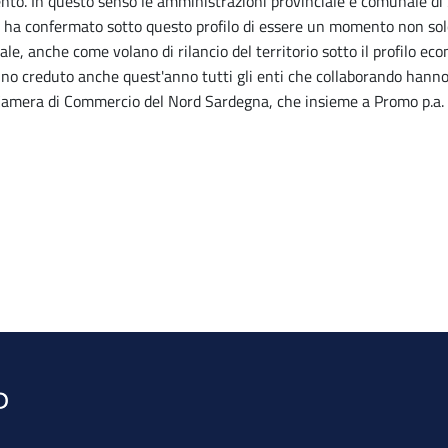
amento. In questo senso le amministrazioni provinciale e comunale d
c. ha confermato sotto questo profilo di essere un momento non sol
e, anche come volano di rilancio del territorio sotto il profilo ec
no creduto anche quest'anno tutti gli enti che collaborando hanno c
, Camera di Commercio del Nord Sardegna, che insieme a Promo p.a