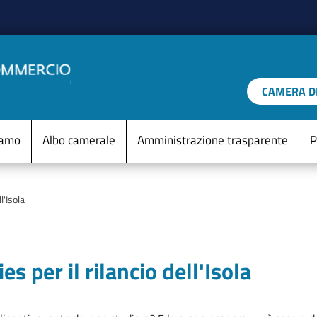
Salta al contenuto principale
CAMERA DI
IO D'ITALIA
Menu Statico
iamo
Albo camerale
Amministrazione trasparente
P
l'Isola
es per il rilancio dell'Isola