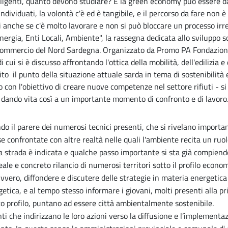
lligenti, quanto devono studiare? E la green economy può essere d
individuati, la volontà c'è ed è tangibile, e il percorso da fare non è
i anche se c'è molto lavorare e non si può bloccare un processo irre
nergia, Enti Locali, Ambiente", la rassegna dedicata allo sviluppo so
di Commercio del Nord Sardegna. Organizzato da Promo PA Fondazion
i cui si è discusso affrontando l'ottica della mobilità, dell'edilizia
lito il punto della situazione attuale sarda in tema di sostenibilità 
 con l'obiettivo di creare nuove competenze nel settore rifiuti - s
, dando vita così a un importante momento di confronto e di lavoro
ndo il parere dei numerosi tecnici presenti, che si rivelano importa
e confrontate con altre realtà nelle quali l'ambiente recita un ruolo
 La strada è indicata e qualche passo importante si sta già compien
ale e concreto rilancio di numerosi territori sotto il profilo econom
vvero, diffondere e discutere delle strategie in materia energetica l
rgetica, e al tempo stesso informare i giovani, molti presenti alla 
esto profilo, puntano ad essere città ambientalmente sostenibile.
 che indirizzano le loro azioni verso la diffusione e l’implementazi