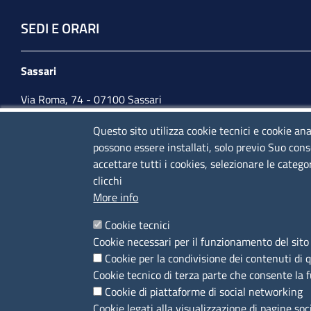
SEDI E ORARI
Sassari
Via Roma, 74 - 07100 Sassari
Tel. 079 2080274
Questo sito utilizza cookie tecnici e cookie ana
possono essere installati, solo previo Suo cons
lunedì - venerdì: 10,00 - 13,00; mercoledì pomeriggio:
accettare tutti i cookies, selezionare le catego
15,30 - 17,00
clicchi
More info
CONTATTI
Cookie tecnici
Cookie necessari per il funzionamento del sito 
Camera di Commercio, Industria, Artigianato e
Cookie per la condivisione dei contenuti di 
Agricoltura di Sassari
Cookie tecnico di terza parte che consente la 
PEC
:
cciaa@ss.legalmail.camcom.it
Cookie di piattaforme di social networking
P.IVA
01047570906
Cookie legati alla visualizzazione di pagine soc