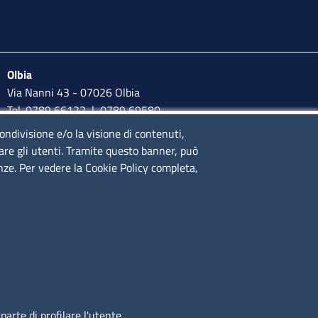
Olbia
Via Nanni 43 - 07026 Olbia
Tel. 0789 66122 | 0789 69580
mail:
ufficio.olbia@ss.camcom.it
condivisione e/o la visione di contenuti,
lare gli utenti. Tramite questo banner, può
lunedì al venerdì: 9,00 - 12,00; lunedì pomeriggio: 16,00 -
enze. Per vedere la Cookie Policy completa,
17,00
arte di profilare l'utente.