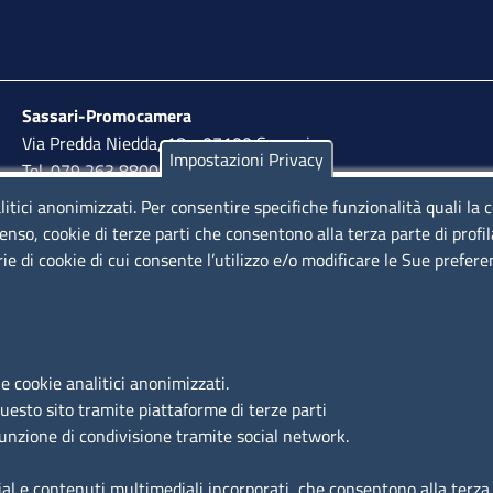
Sassari-Promocamera
Via Predda Niedda, 18 - 07100 Sassari
Impostazioni Privacy
Tel. 079 263 8800 | Fax 079 2638810
litici anonimizzati. Per consentire specifiche funzionalità quali la 
lunedì al venerdì: 10,00 - 13,00; mercoledì pomeriggio:
enso, cookie di terze parti che consentono alla terza parte di profi
15,30 - 17,00
rie di cookie di cui consente l’utilizzo e/o modificare le Sue prefer
LINK UTILI
e cookie analitici anonimizzati.
Segnalazione di illecito
questo sito tramite piattaforme di terze parti
Amministrazione Trasparente
funzione di condivisione tramite social network.
Accesso riservato
ial e contenuti multimediali incorporati, che consentono alla terza p
Dichiarazione di accessibilità