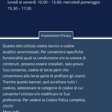
lunedì al venerdì: 10,00 - 13,00; mercoledì pomeriggio:
15,30 - 17,00
Impostazioni Privacy
Olbia
Questo sito utilizza cookie tecnici e cookie
Via Nanni 43 - 07026 Olbia
analitici anonimizzati. Per consentire specifiche
Tel. 0789 66122 | 0789 69580
funzionalità quali la condivisione e/o la visione di
mail:
ufficio.olbia@ss.camcom.it
contenuti, possono essere installati, solo previo
lunedì al venerdì: 9,00 - 12,00; lunedì pomeriggio: 16,00
Suo consenso, cookie di terze parti che
- 17,00
consentono alla terza parte di profilare gli utenti.
Tramite questo banner, può accettare tutti i
cookies, selezionare le categorie di cookie di cui
CONTATTI
consente l’utilizzo e/o modificare le Sue
preferenze. Per vedere la Cookie Policy completa,
Camera di Commercio, Industria, Artigianato e
clicchi
Agricoltura di Sassari
More info