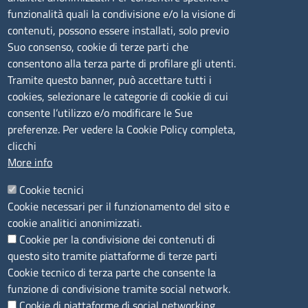
funzionalità quali la condivisione e/o la visione di
mail:
ufficio.olbia@ss.camcom.it
contenuti, possono essere installati, solo previo
lunedì al venerdì: 9,00 - 12,00; lunedì pomeriggio: 16,00
Suo consenso, cookie di terze parti che
- 17,00
consentono alla terza parte di profilare gli utenti.
Tramite questo banner, può accettare tutti i
cookies, selezionare le categorie di cookie di cui
CONTATTI
consente l’utilizzo e/o modificare le Sue
preferenze. Per vedere la Cookie Policy completa,
Camera di Commercio, Industria, Artigianato e
clicchi
Agricoltura di Sassari
More info
PEC
:
cciaa@ss.legalmail.camcom.it
Cookie tecnici
P.IVA
01047570906
Cookie necessari per il funzionamento del sito e
Codice Fiscale
80000930901
cookie analitici anonimizzati.
Codice Univoco per le fatture elettroniche
: UFPXFS
Cookie per la condivisione dei contenuti di
questo sito tramite piattaforme di terze parti
LINK UTILI
Cookie tecnico di terza parte che consente la
funzione di condivisione tramite social network.
Cookie di piattaforme di social networking