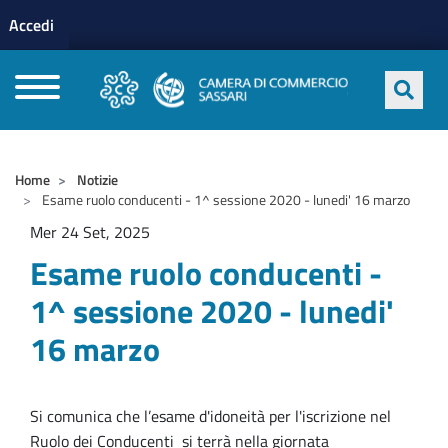
Menu profilo utente
Salta al contenuto principale
Accedi
CAMERE DI COMMERCIO D'ITALIA
Home
Notizie
Esame ruolo conducenti - 1^ sessione 2020 - lunedi' 16 marzo
Mer 24 Set, 2025
Esame ruolo conducenti -
1^ sessione 2020 - lunedi'
16 marzo
Si comunica che l’esame d'idoneità per l'iscrizione nel
Ruolo dei Conducenti si terrà nella giornata