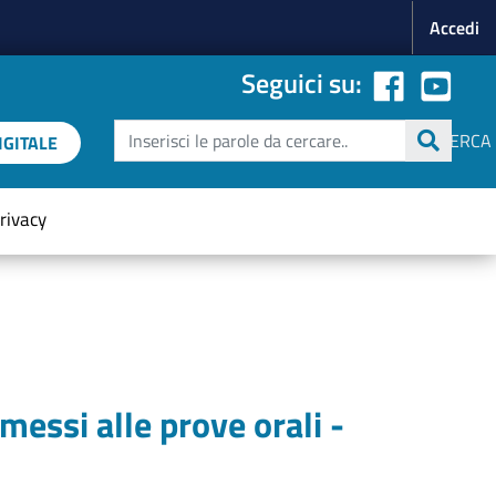
Menu p
Accedi
Seguici su:
Cerca
CERCA
GITALE
rivacy
essi alle prove orali -