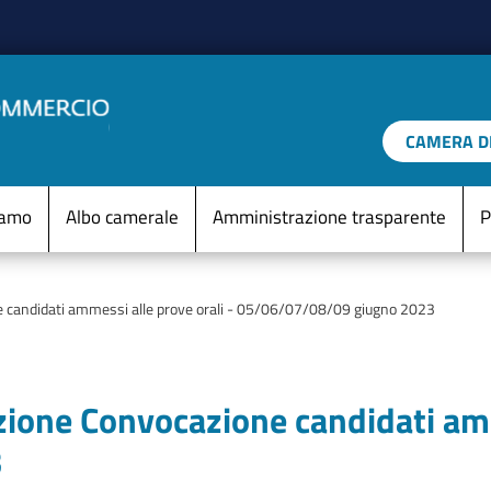
Salta al contenuto principale
CAMERA DI
IO D'ITALIA
Menu Statico
iamo
Albo camerale
Amministrazione trasparente
P
e candidati ammessi alle prove orali - 05/06/07/08/09 giugno 2023
zione Convocazione candidati amm
3