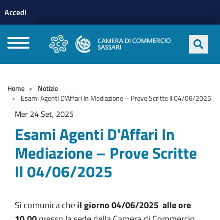
Menu profilo utente
Salta al contenuto principale
Accedi
CAMERE DI COMMERCIO D'ITALIA
Home
Notizie
Esami Agenti D'Affari In Mediazione – Prove Scritte Il 04/06/2025
Mer 24 Set, 2025
Esami Agenti D'Affari In
Mediazione – Prove Scritte
Il 04/06/2025
Si comunica che
il giorno 04/06/2025 alle ore
10.00
presso la sede della Camera di Commercio