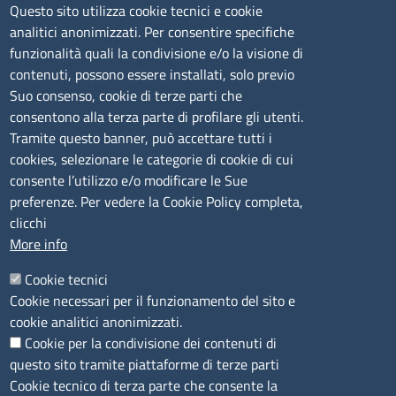
Questo sito utilizza cookie tecnici e cookie
Via Nanni 43 - 07026 Olbia
analitici anonimizzati. Per consentire specifiche
Tel. 0789 66122 | 0789 69580
funzionalità quali la condivisione e/o la visione di
mail:
ufficio.olbia@ss.camcom.it
contenuti, possono essere installati, solo previo
lunedì al venerdì: 9,00 - 12,00; lunedì pomeriggio: 16,00
Suo consenso, cookie di terze parti che
- 17,00
consentono alla terza parte di profilare gli utenti.
Tramite questo banner, può accettare tutti i
cookies, selezionare le categorie di cookie di cui
CONTATTI
consente l’utilizzo e/o modificare le Sue
preferenze. Per vedere la Cookie Policy completa,
Camera di Commercio, Industria, Artigianato e
clicchi
Agricoltura di Sassari
More info
PEC
:
cciaa@ss.legalmail.camcom.it
Cookie tecnici
P.IVA
01047570906
Cookie necessari per il funzionamento del sito e
Codice Fiscale
80000930901
cookie analitici anonimizzati.
Codice Univoco per le fatture elettroniche
: UFPXFS
Cookie per la condivisione dei contenuti di
questo sito tramite piattaforme di terze parti
LINK UTILI
Cookie tecnico di terza parte che consente la