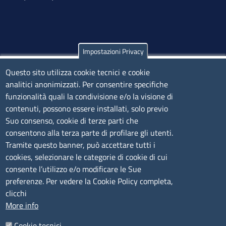
Impostazioni Privacy
Olbia
Questo sito utilizza cookie tecnici e cookie
Via Nanni 43 - 07026 Olbia
analitici anonimizzati. Per consentire specifiche
Tel. 0789 66122 | 0789 69580
funzionalità quali la condivisione e/o la visione di
mail:
ufficio.olbia@ss.camcom.it
contenuti, possono essere installati, solo previo
lunedì al venerdì: 9,00 - 12,00; lunedì pomeriggio: 16,00
Suo consenso, cookie di terze parti che
- 17,00
consentono alla terza parte di profilare gli utenti.
Tramite questo banner, può accettare tutti i
cookies, selezionare le categorie di cookie di cui
CONTATTI
consente l’utilizzo e/o modificare le Sue
preferenze. Per vedere la Cookie Policy completa,
Camera di Commercio, Industria, Artigianato e
clicchi
Agricoltura di Sassari
More info
PEC
:
cciaa@ss.legalmail.camcom.it
Cookie tecnici