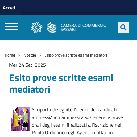
Menu profilo utente
Salta al contenuto principale
Accedi
CAMERE DI COMMERCIO D'ITALIA
Home
Notizie
Esito prove scritte esami mediatori
Mer 24 Set, 2025
Esito prove scritte esami
mediatori
Si riporta di seguito l'elenco dei candidati
ammessi/non ammessi a sostenere le prove
orali degli esami finalizzati all'iscrizione nel
Ruolo Ordinario degli Agenti di affari in