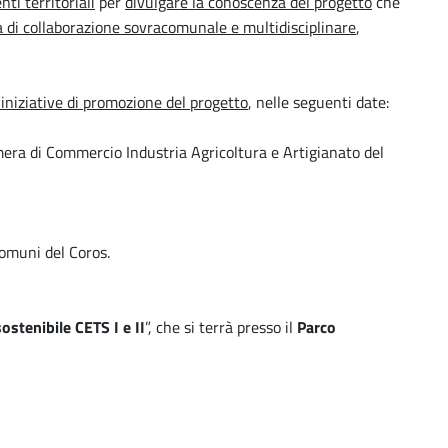
nti territoriali
per
divulgare la conoscenza del progetto
che
a di collaborazione sovracomunale e multidisciplinare
,
 iniziative di promozione del progetto
, nelle seguenti date:
era di Commercio Industria Agricoltura e Artigianato del
Comuni del Coros.
stenibile CETS I e II
”, che si terrà presso il
Parco