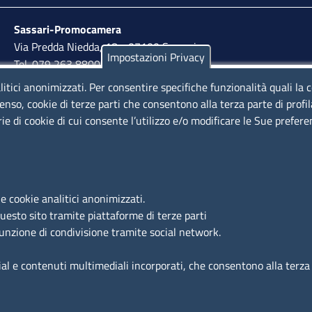
Sassari-Promocamera
Via Predda Niedda, 18 - 07100 Sassari
Impostazioni Privacy
Tel. 079 263 8800 | Fax 079 2638810
litici anonimizzati. Per consentire specifiche funzionalità quali la 
lunedì al venerdì: 10,00 - 13,00; mercoledì pomeriggio:
enso, cookie di terze parti che consentono alla terza parte di profi
15,30 - 17,00
rie di cookie di cui consente l’utilizzo e/o modificare le Sue prefer
LINK UTILI
e cookie analitici anonimizzati.
Segnalazione di illecito
questo sito tramite piattaforme di terze parti
Amministrazione Trasparente
funzione di condivisione tramite social network.
Accesso riservato
ial e contenuti multimediali incorporati, che consentono alla terza p
Dichiarazione di accessibilità
Mappa del sito