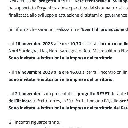
Nell’ambito del
progetto RESET
-
Rete tErritoriale di Svilup
ha supportato l'organizzazione operativa del sistema turistico d
finalizzata allo sviluppo e attuazione di sistemi di governance 
Si informa che saranno realizzati tre “
Eventi di promozione 
- il
16 novembre 2023
alle
ore 10,30
si terrà l’
incontro on li
Nord Sardegna
,
Flag Nord Sardegna
e
Rete Metropolitana No
Sono invitate le istituzioni e le imprese del territorio.
- il
16 novembre 2023
alle
ore 16,00
si terrà l’incontro on l
Sono invitate le istituzioni e le imprese del territorio.
- il
21 novembre
sarà presentato il
progetto RESET
durante l
dell’Asinara
a
Porto Torres, in Via Ponte Romano 81
, alle
ore 
Sono invitate le istituzioni e le imprese del territorio del Pa
Gli incontri riguarderanno: