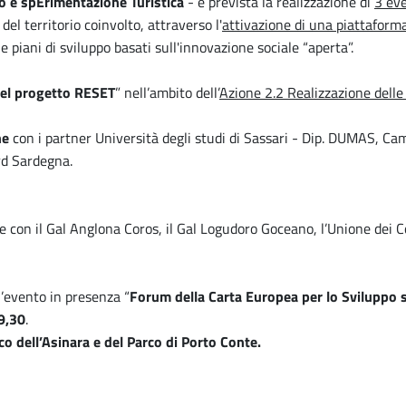
po e spErimentazione Turistica
- è prevista la realizzazione di
3 eve
el territorio coinvolto, attraverso l'
attivazione di una piattaform
e piani di sviluppo basati sull'innovazione sociale “aperta”.
del progetto RESET
” nell’ambito dell’
Azione 2.2 Realizzazione delle
ne
con i partner
Università degli studi di Sassari - Dip. DUMAS
,
Cam
rd Sardegna
.
ine con il Gal Anglona Coros, il Gal Logudoro Goceano, l’Unione dei 
’
evento in presenza
“
Forum della Carta Europea per lo Sviluppo so
9,30
.
rco dell’Asinara e del Parco di Porto Conte.