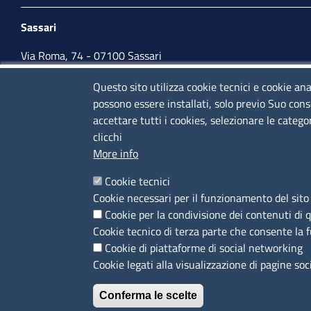
Sassari
Via Roma, 74 - 07100 Sassari
Tel. 079 2080274
Questo sito utilizza cookie tecnici e cookie ana
possono essere installati, solo previo Suo cons
lunedì - venerdì: 10,00 - 13,00; mercoledì pomeriggio:
accettare tutti i cookies, selezionare le catego
15,30 - 17,00
clicchi
More info
CONTATTI
Cookie tecnici
Cookie necessari per il funzionamento del sito 
Camera di Commercio, Industria, Artigianato e
Cookie per la condivisione dei contenuti di 
Agricoltura di Sassari
Cookie tecnico di terza parte che consente la 
PEC
:
cciaa@ss.legalmail.camcom.it
Cookie di piattaforme di social networking
P.IVA
01047570906
Cookie legati alla visualizzazione di pagine soc
Codice Fiscale
80000930901
Conferma le scelte
Codice Univoco per le fatture elettroniche
: UFPXFS