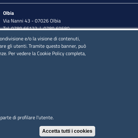
Olbia
Via Nanni 43 - 07026 Olbia
Tel. 0789 66122 | 0789 69580
mail:
ufficio.olbia@ss.camcom.it
condivisione e/o la visione di contenuti,
lare gli utenti. Tramite questo banner, può
lunedì al venerdì: 9,00 - 12,00; lunedì pomeriggio: 16,00 -
enze. Per vedere la Cookie Policy completa,
17,00
arte di profilare l'utente.
Immagine
È un servizio realizzato da
Accetta tutti i cookies
Revoca il conse