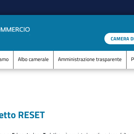
Salta al contenuto principale
CAMERA DI
IO D'ITALIA
Menu Statico
iamo
Albo camerale
Amministrazione trasparente
P
getto RESET