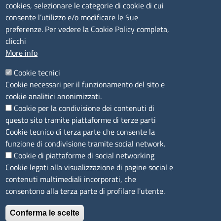
cookies, selezionare le categorie di cookie di cui
CONTATTI
consente l’utilizzo e/o modificare le Sue
preferenze. Per vedere la Cookie Policy completa,
Camera di Commercio, Industria, Artigianato e
clicchi
Agricoltura di Sassari
More info
PEC
:
cciaa@ss.legalmail.camcom.it
Cookie tecnici
P.IVA
01047570906
Cookie necessari per il funzionamento del sito e
Codice Fiscale
80000930901
cookie analitici anonimizzati.
Codice Univoco per le fatture elettroniche
: UFPXFS
Cookie per la condivisione dei contenuti di
questo sito tramite piattaforme di terze parti
LINK UTILI
Cookie tecnico di terza parte che consente la
funzione di condivisione tramite social network.
Cookie di piattaforme di social networking
Segnalazione di illecito
Cookie legati alla visualizzazione di pagine social e
Amministrazione Trasparente
contenuti multimediali incorporati, che
Accesso riservato
consentono alla terza parte di profilare l'utente.
Dichiarazione di accessibilità
Mappa del sito
Conferma le scelte