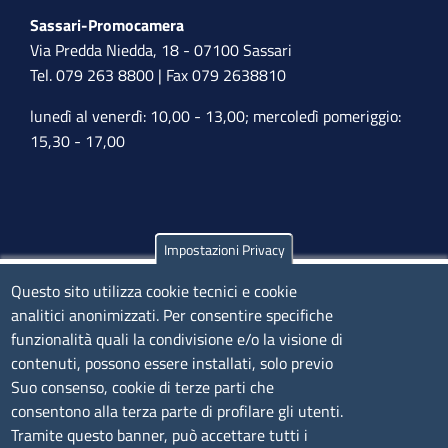
Sassari-Promocamera
Via Predda Niedda, 18 - 07100 Sassari
Tel. 079 263 8800 | Fax 079 2638810
lunedì al venerdì: 10,00 - 13,00; mercoledì pomeriggio:
15,30 - 17,00
Impostazioni Privacy
Olbia
Questo sito utilizza cookie tecnici e cookie
Via Nanni 43 - 07026 Olbia
analitici anonimizzati. Per consentire specifiche
Tel. 0789 66122 | 0789 69580
funzionalità quali la condivisione e/o la visione di
mail:
ufficio.olbia@ss.camcom.it
contenuti, possono essere installati, solo previo
lunedì al venerdì: 9,00 - 12,00; lunedì pomeriggio: 16,00
Suo consenso, cookie di terze parti che
- 17,00
consentono alla terza parte di profilare gli utenti.
Tramite questo banner, può accettare tutti i