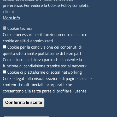
preferenze. Per vedere la Cookie Policy completa,
Camera di Commercio, Industria, Artigianato e
clicchi
Agricoltura di Sassari
More info
PEC
:
cciaa@ss.legalmail.camcom.it
Cookie tecnici
P.IVA
01047570906
Cookie necessari per il funzionamento del sito e
Codice Fiscale
80000930901
cookie analitici anonimizzati.
Codice Univoco per le fatture elettroniche
: UFPXFS
Cookie per la condivisione dei contenuti di
questo sito tramite piattaforme di terze parti
LINK UTILI
Cookie tecnico di terza parte che consente la
funzione di condivisione tramite social network.
Cookie di piattaforme di social networking
Segnalazione di illecito
Cookie legati alla visualizzazione di pagine social e
Amministrazione Trasparente
contenuti multimediali incorporati, che
Accesso riservato
consentono alla terza parte di profilare l'utente.
Dichiarazione di accessibilità
Mappa del sito
Conferma le scelte
Immagine