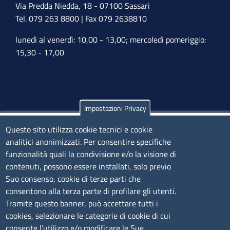
Via Predda Niedda, 18 - 07100 Sassari
Tel. 079 263 8800 | Fax 079 2638810
lunedì al venerdì: 10,00 - 13,00; mercoledì pomeriggio:
15,30 - 17,00
Impostazioni Privacy
Olbia
Questo sito utilizza cookie tecnici e cookie
Via Nanni 43 - 07026 Olbia
analitici anonimizzati. Per consentire specifiche
Tel. 0789 66122 | 0789 69580
funzionalità quali la condivisione e/o la visione di
mail:
ufficio.olbia@ss.camcom.it
contenuti, possono essere installati, solo previo
lunedì al venerdì: 9,00 - 12,00; lunedì pomeriggio: 16,00
Suo consenso, cookie di terze parti che
- 17,00
consentono alla terza parte di profilare gli utenti.
Tramite questo banner, può accettare tutti i
cookies, selezionare le categorie di cookie di cui
CONTATTI
consente l’utilizzo e/o modificare le Sue