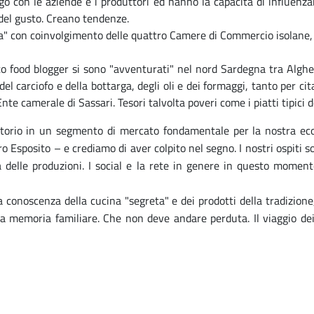
ogo con le aziende e i produttori ed hanno la capacità di influenz
 del gusto. Creano tendenze.
a" con coinvolgimento delle quattro Camere di Commercio isolane, l
tto food blogger si sono "avventurati" nel nord Sardegna tra Algh
del carciofo e della bottarga, degli oli e dei formaggi, tanto per 
nte camerale di Sassari. Tesori talvolta poveri come i piatti tipici 
rritorio in un segmento di mercato fondamentale per la nostra ec
tro Esposito – e crediamo di aver colpito nel segno. I nostri ospiti
à delle produzioni. I social e la rete in genere in questo mome
a conoscenza della cucina "segreta" e dei prodotti della tradizione,
lla memoria familiare. Che non deve andare perduta. Il viaggio d