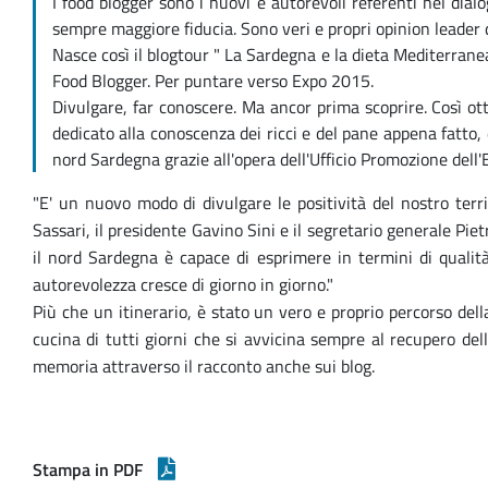
I food blogger sono i nuovi e autorevoli referenti nel dial
sempre maggiore fiducia. Sono veri e propri opinion leader
Nasce così il blogtour " La Sardegna e la dieta Mediterrane
Food Blogger. Per puntare verso Expo 2015.
Divulgare, far conoscere. Ma ancor prima scoprire. Così o
dedicato alla conoscenza dei ricci e del pane appena fatto, 
nord Sardegna grazie all'opera dell'Ufficio Promozione dell'E
"E' un nuovo modo di divulgare le positività del nostro te
Sassari, il presidente Gavino Sini e il segretario generale Pie
il nord Sardegna è capace di esprimere in termini di qualit
autorevolezza cresce di giorno in giorno."
Più che un itinerario, è stato un vero e proprio percorso dell
cucina di tutti giorni che si avvicina sempre al recupero de
memoria attraverso il racconto anche sui blog.
Stampa in PDF