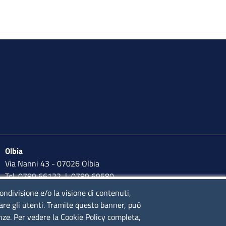
Olbia
Via Nanni 43 - 07026 Olbia
Tel. 0789 66122 | 0789 69580
mail:
ufficio.olbia@ss.camcom.it
condivisione e/o la visione di contenuti,
lare gli utenti. Tramite questo banner, può
lunedì al venerdì: 9,00 - 12,00; lunedì pomeriggio: 16,00 -
enze. Per vedere la Cookie Policy completa,
17,00