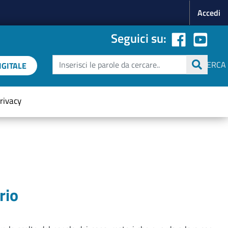
Menu p
Accedi
Seguici su:
Cerca
CERCA
GITALE
rivacy
rio