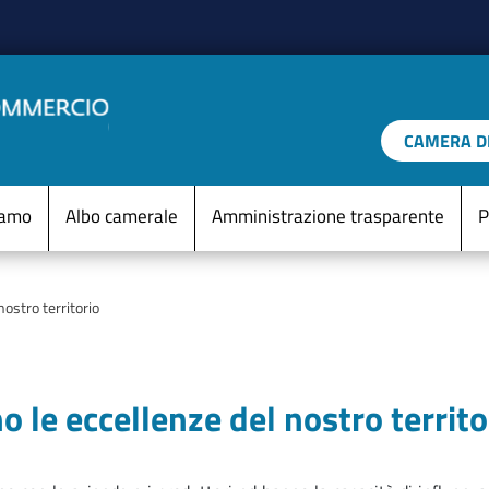
Salta al contenuto principale
CAMERA DI
IO D'ITALIA
Menu Statico
iamo
Albo camerale
Amministrazione trasparente
P
nostro territorio
 le eccellenze del nostro territo