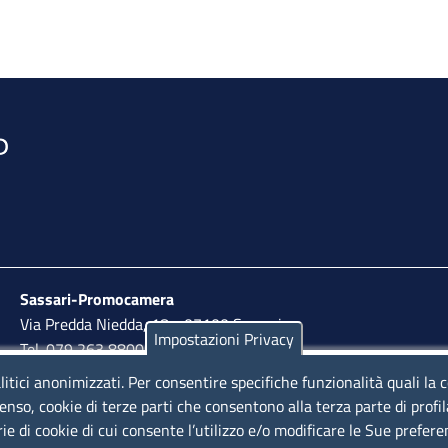
Sassari-Promocamera
Via Predda Niedda, 18 - 07100 Sassari
Impostazioni Privacy
Tel. 079 263 8800 | Fax 079 2638810
litici anonimizzati. Per consentire specifiche funzionalità quali la 
lunedì al venerdì: 10,00 - 13,00; mercoledì pomeriggio:
enso, cookie di terze parti che consentono alla terza parte di profi
15,30 - 17,00
rie di cookie di cui consente l’utilizzo e/o modificare le Sue prefer