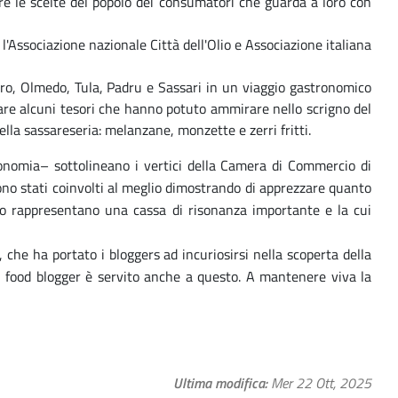
are le scelte del popolo dei consumatori che guarda a loro con
'Associazione nazionale Città dell'Olio e Associazione italiana
ero, Olmedo, Tula, Padru e Sassari in un viaggio gastronomico
citare alcuni tesori che hanno potuto ammirare nello scrigno del
della sassareseria: melanzane, monzette e zerri fritti.
onomia– sottolineano i vertici della Camera di Commercio di
 sono stati coinvolti al meglio dimostrando di apprezzare quanto
nto rappresentano una cassa di risonanza importante e la cui
 che ha portato i bloggers ad incuriosirsi nella scoperta della
ei food blogger è servito anche a questo. A mantenere viva la
Ultima modifica
Mer 22 Ott, 2025