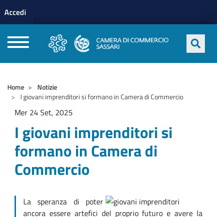
Menu profilo utente
Salta al contenuto principale
Accedi
CAMERE DI COMMERCIO D'ITALIA
Home
Notizie
I giovani imprenditori si formano in Camera di Commercio
Mer 24 Set, 2025
I giovani imprenditori si
formano in Camera di
Commercio
La speranza di poter
ancora essere artefici del proprio futuro e avere la