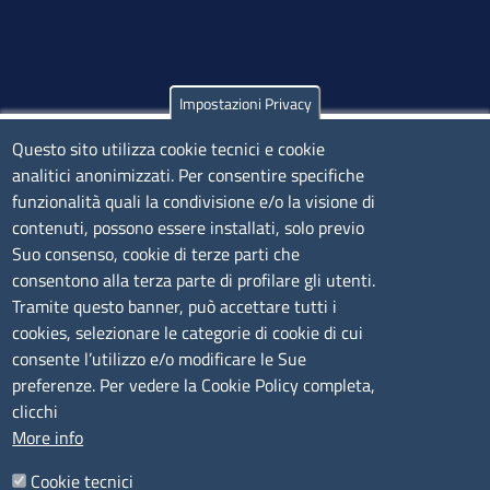
Impostazioni Privacy
Olbia
Questo sito utilizza cookie tecnici e cookie
Via Nanni 43 - 07026 Olbia
analitici anonimizzati. Per consentire specifiche
Tel. 0789 66122 | 0789 69580
funzionalità quali la condivisione e/o la visione di
mail:
ufficio.olbia@ss.camcom.it
contenuti, possono essere installati, solo previo
lunedì al venerdì: 9,00 - 12,00; lunedì pomeriggio: 16,00
Suo consenso, cookie di terze parti che
- 17,00
consentono alla terza parte di profilare gli utenti.
Tramite questo banner, può accettare tutti i
cookies, selezionare le categorie di cookie di cui
CONTATTI
consente l’utilizzo e/o modificare le Sue
preferenze. Per vedere la Cookie Policy completa,
Camera di Commercio, Industria, Artigianato e
clicchi
Agricoltura di Sassari
More info
PEC
:
cciaa@ss.legalmail.camcom.it
Cookie tecnici