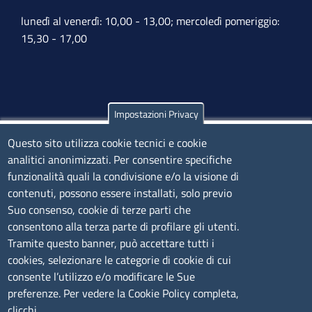
lunedì al venerdì: 10,00 - 13,00; mercoledì pomeriggio:
15,30 - 17,00
Impostazioni Privacy
Olbia
Questo sito utilizza cookie tecnici e cookie
Via Nanni 43 - 07026 Olbia
analitici anonimizzati. Per consentire specifiche
Tel. 0789 66122 | 0789 69580
funzionalità quali la condivisione e/o la visione di
mail:
ufficio.olbia@ss.camcom.it
contenuti, possono essere installati, solo previo
lunedì al venerdì: 9,00 - 12,00; lunedì pomeriggio: 16,00
Suo consenso, cookie di terze parti che
- 17,00
consentono alla terza parte di profilare gli utenti.
Tramite questo banner, può accettare tutti i
cookies, selezionare le categorie di cookie di cui
CONTATTI
consente l’utilizzo e/o modificare le Sue
preferenze. Per vedere la Cookie Policy completa,
Camera di Commercio, Industria, Artigianato e
clicchi