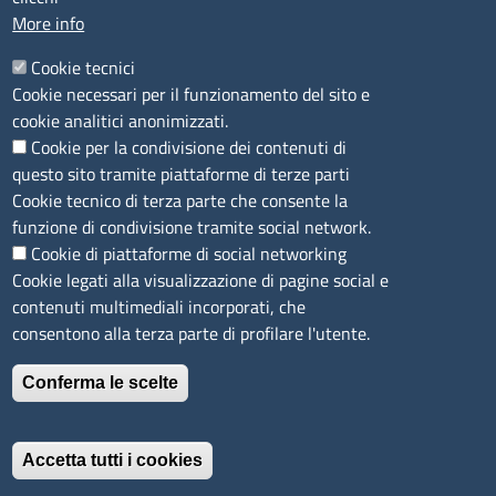
Agricoltura di Sassari
More info
PEC
:
cciaa@ss.legalmail.camcom.it
Cookie tecnici
P.IVA
01047570906
Cookie necessari per il funzionamento del sito e
Codice Fiscale
80000930901
cookie analitici anonimizzati.
Codice Univoco per le fatture elettroniche
: UFPXFS
Cookie per la condivisione dei contenuti di
questo sito tramite piattaforme di terze parti
LINK UTILI
Cookie tecnico di terza parte che consente la
funzione di condivisione tramite social network.
Cookie di piattaforme di social networking
Segnalazione di illecito
Cookie legati alla visualizzazione di pagine social e
Amministrazione Trasparente
contenuti multimediali incorporati, che
Accesso riservato
consentono alla terza parte di profilare l'utente.
Dichiarazione di accessibilità
Mappa del sito
Conferma le scelte
Immagine
È un servizio realizzato da
Accetta tutti i cookies