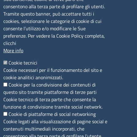
- 17,00
consentono alla terza parte di profilare gli utenti.
Tramite questo banner, può accettare tutti i
cookies, selezionare le categorie di cookie di cui
CONTATTI
consente l’utilizzo e/o modificare le Sue
preferenze. Per vedere la Cookie Policy completa,
Camera di Commercio, Industria, Artigianato e
clicchi
Agricoltura di Sassari
More info
PEC
:
cciaa@ss.legalmail.camcom.it
Cookie tecnici
P.IVA
01047570906
Cookie necessari per il funzionamento del sito e
Codice Fiscale
80000930901
cookie analitici anonimizzati.
Codice Univoco per le fatture elettroniche
: UFPXFS
Cookie per la condivisione dei contenuti di
questo sito tramite piattaforme di terze parti
LINK UTILI
Cookie tecnico di terza parte che consente la
funzione di condivisione tramite social network.
Cookie di piattaforme di social networking
Segnalazione di illecito
Cookie legati alla visualizzazione di pagine social e
Amministrazione Trasparente
contenuti multimediali incorporati, che
Accesso riservato
consentono alla terza parte di profilare l'utente.