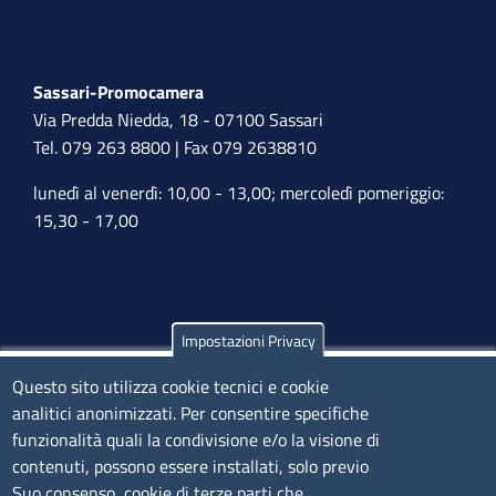
Sassari-Promocamera
Via Predda Niedda, 18 - 07100 Sassari
Tel. 079 263 8800 | Fax 079 2638810
lunedì al venerdì: 10,00 - 13,00; mercoledì pomeriggio:
15,30 - 17,00
Impostazioni Privacy
Olbia
Questo sito utilizza cookie tecnici e cookie
Via Nanni 43 - 07026 Olbia
analitici anonimizzati. Per consentire specifiche
Tel. 0789 66122 | 0789 69580
funzionalità quali la condivisione e/o la visione di
mail:
ufficio.olbia@ss.camcom.it
contenuti, possono essere installati, solo previo
lunedì al venerdì: 9,00 - 12,00; lunedì pomeriggio: 16,00
Suo consenso, cookie di terze parti che