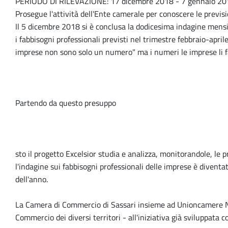
PERIODO DI RILEVAZIONE: 17 dicembre 2018 - 7 gennaio 20
Prosegue l'attività dell'Ente camerale per conoscere le previs
Il 5 dicembre 2018 si è conclusa la dodicesima indagine mensi
i fabbisogni professionali previsti nel trimestre febbraio-apri
imprese non sono solo un numero" ma i numeri le imprese li 
Partendo da questo presuppo
sto il progetto Excelsior studia e analizza, monitorandole, le pr
l'indagine sui fabbisogni professionali delle imprese è divent
dell'anno.
La Camera di Commercio di Sassari insieme ad Unioncamere Naz
Commercio dei diversi territori - all'iniziativa già sviluppata 