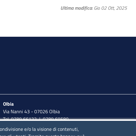
Ultima modifica
Gio 02 Ott, 2025
Olbia
Via Nanni 43 - 07026 Olbia
Tel. 0789 66122 | 0789 69580
mail:
ufficio.olbia@ss.camcom.it
condivisione e/o la visione di contenuti,