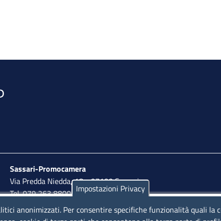
Sassari-Promocamera
Via Predda Niedda, 18 - 07100 Sassari
Impostazioni Privacy
Tel. 079 263 8800 | Fax 079 2638810
litici anonimizzati. Per consentire specifiche funzionalità quali la 
lunedì al venerdì: 10,00 - 13,00; mercoledì pomeriggio: