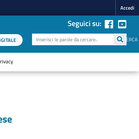
Menu p
Accedi
Seguici su:
Cerca
CERCA
GITALE
rivacy
ese