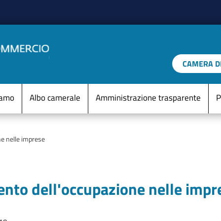
Salta al contenuto principale
CAMERA DI
IO D'ITALIA
Menu Statico
iamo
Albo camerale
Amministrazione trasparente
P
ne nelle imprese
ento dell'occupazione nelle impr