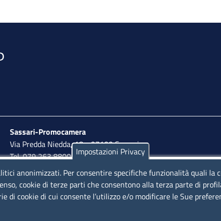
Sassari-Promocamera
Via Predda Niedda, 18 - 07100 Sassari
Impostazioni Privacy
Tel. 079 263 8800 | Fax 079 2638810
litici anonimizzati. Per consentire specifiche funzionalità quali la 
lunedì al venerdì: 10,00 - 13,00; mercoledì pomeriggio:
enso, cookie di terze parti che consentono alla terza parte di profi
15,30 - 17,00
rie di cookie di cui consente l’utilizzo e/o modificare le Sue prefer