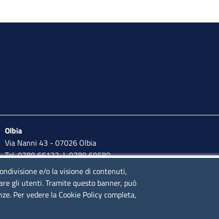
Olbia
Via Nanni 43 - 07026 Olbia
Tel. 0789 66122 | 0789 69580
mail:
ufficio.olbia@ss.camcom.it
condivisione e/o la visione di contenuti,
lare gli utenti. Tramite questo banner, può
lunedì al venerdì: 9,00 - 12,00; lunedì pomeriggio: 16,00 -
enze. Per vedere la Cookie Policy completa,
17,00