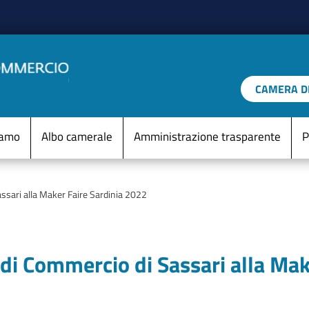
Salta al contenuto principale
CAMERA DI
IO D'ITALIA
Menu Statico
iamo
Albo camerale
Amministrazione trasparente
P
ssari alla Maker Faire Sardinia 2022
di Commercio di Sassari alla Mak