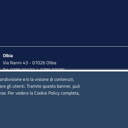
Olbia
Via Nanni 43 - 07026 Olbia
Tel. 0789 66122 | 0789 69580
mail:
ufficio.olbia@ss.camcom.it
condivisione e/o la visione di contenuti,
lare gli utenti. Tramite questo banner, può
lunedì al venerdì: 9,00 - 12,00; lunedì pomeriggio: 16,00 -
enze. Per vedere la Cookie Policy completa,
17,00