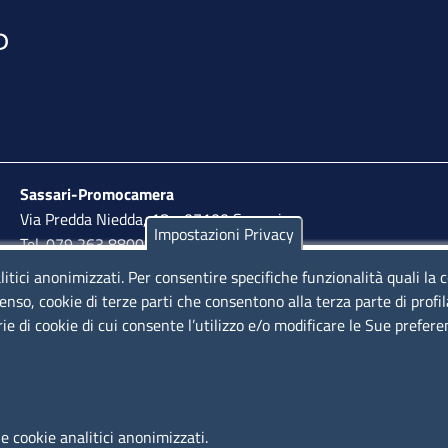
Sassari-Promocamera
Via Predda Niedda, 18 - 07100 Sassari
Impostazioni Privacy
Tel. 079 263 8800 | Fax 079 2638810
litici anonimizzati. Per consentire specifiche funzionalità quali la 
lunedì al venerdì: 10,00 - 13,00; mercoledì pomeriggio:
enso, cookie di terze parti che consentono alla terza parte di profi
15,30 - 17,00
rie di cookie di cui consente l’utilizzo e/o modificare le Sue prefer
LINK UTILI
e cookie analitici anonimizzati.