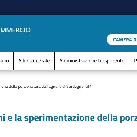
Salta al contenuto principale
CAMERA DI
IO D'ITALIA
Menu Statico
iamo
Albo camerale
Amministrazione trasparente
P
one della porzionatura dell'agnello di Sardegna IGP
i e la sperimentazione della porz