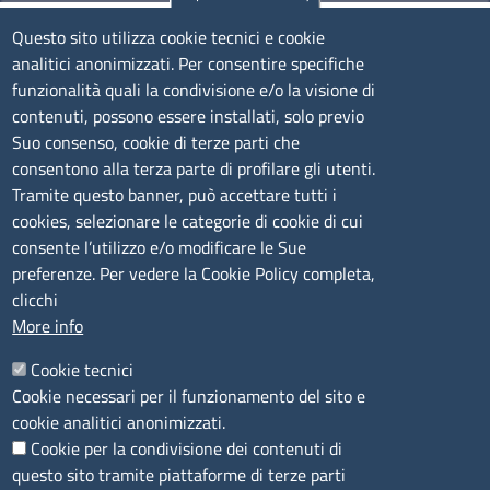
Olbia
Questo sito utilizza cookie tecnici e cookie
Via Nanni 43 - 07026 Olbia
analitici anonimizzati. Per consentire specifiche
Tel. 0789 66122 | 0789 69580
funzionalità quali la condivisione e/o la visione di
mail:
ufficio.olbia@ss.camcom.it
contenuti, possono essere installati, solo previo
lunedì al venerdì: 9,00 - 12,00; lunedì pomeriggio: 16,00
Suo consenso, cookie di terze parti che
- 17,00
consentono alla terza parte di profilare gli utenti.
Tramite questo banner, può accettare tutti i
cookies, selezionare le categorie di cookie di cui
CONTATTI
consente l’utilizzo e/o modificare le Sue
preferenze. Per vedere la Cookie Policy completa,
Camera di Commercio, Industria, Artigianato e
clicchi
Agricoltura di Sassari
More info
PEC
:
cciaa@ss.legalmail.camcom.it
Cookie tecnici
P.IVA
01047570906
Cookie necessari per il funzionamento del sito e
Codice Fiscale
80000930901
cookie analitici anonimizzati.
Codice Univoco per le fatture elettroniche
: UFPXFS
Cookie per la condivisione dei contenuti di
questo sito tramite piattaforme di terze parti