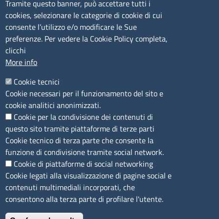
Tramite questo banner, può accettare tutti i
cookies, selezionare le categorie di cookie di cui
CONTATTI
consente l’utilizzo e/o modificare le Sue
preferenze. Per vedere la Cookie Policy completa,
Camera di Commercio, Industria, Artigianato e
clicchi
Agricoltura di Sassari
More info
PEC
:
cciaa@ss.legalmail.camcom.it
Cookie tecnici
P.IVA
01047570906
Cookie necessari per il funzionamento del sito e
Codice Fiscale
80000930901
cookie analitici anonimizzati.
Codice Univoco per le fatture elettroniche
: UFPXFS
Cookie per la condivisione dei contenuti di
questo sito tramite piattaforme di terze parti
LINK UTILI
Cookie tecnico di terza parte che consente la
funzione di condivisione tramite social network.
Cookie di piattaforme di social networking
Segnalazione di illecito
Cookie legati alla visualizzazione di pagine social e
Amministrazione Trasparente
contenuti multimediali incorporati, che
Accesso riservato
consentono alla terza parte di profilare l'utente.
Dichiarazione di accessibilità