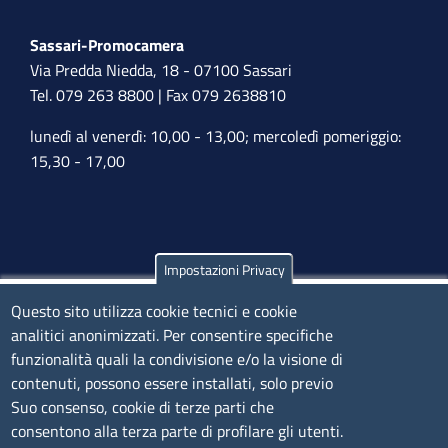
Sassari-Promocamera
Via Predda Niedda, 18 - 07100 Sassari
Tel. 079 263 8800 | Fax 079 2638810
lunedì al venerdì: 10,00 - 13,00; mercoledì pomeriggio:
15,30 - 17,00
Impostazioni Privacy
Olbia
Questo sito utilizza cookie tecnici e cookie
Via Nanni 43 - 07026 Olbia
analitici anonimizzati. Per consentire specifiche
Tel. 0789 66122 | 0789 69580
funzionalità quali la condivisione e/o la visione di
mail:
ufficio.olbia@ss.camcom.it
contenuti, possono essere installati, solo previo
lunedì al venerdì: 9,00 - 12,00; lunedì pomeriggio: 16,00
Suo consenso, cookie di terze parti che
- 17,00
consentono alla terza parte di profilare gli utenti.