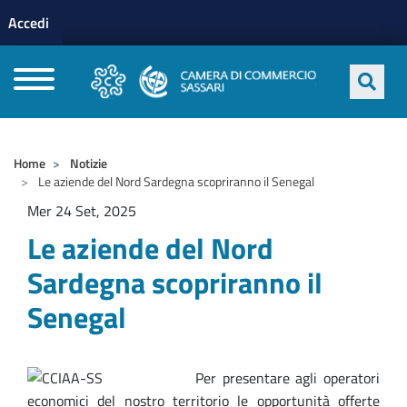
Menu profilo utente
Salta al contenuto principale
Accedi
CAMERE DI COMMERCIO D'ITALIA
Home
Notizie
Le aziende del Nord Sardegna scopriranno il Senegal
Mer 24 Set, 2025
Le aziende del Nord
Sardegna scopriranno il
Senegal
Per presentare agli operatori
economici del nostro territorio le opportunità offerte