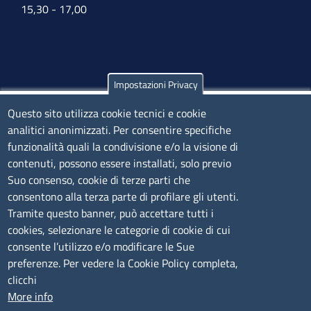
15,30 - 17,00
Impostazioni Privacy
Olbia
Questo sito utilizza cookie tecnici e cookie
Via Nanni 43 - 07026 Olbia
analitici anonimizzati. Per consentire specifiche
Tel. 0789 66122 | 0789 69580
funzionalità quali la condivisione e/o la visione di
mail:
ufficio.olbia@ss.camcom.it
contenuti, possono essere installati, solo previo
lunedì al venerdì: 9,00 - 12,00; lunedì pomeriggio: 16,00
Suo consenso, cookie di terze parti che
- 17,00
consentono alla terza parte di profilare gli utenti.
Tramite questo banner, può accettare tutti i
cookies, selezionare le categorie di cookie di cui
CONTATTI
consente l’utilizzo e/o modificare le Sue
preferenze. Per vedere la Cookie Policy completa,
Camera di Commercio, Industria, Artigianato e
clicchi
Agricoltura di Sassari
More info