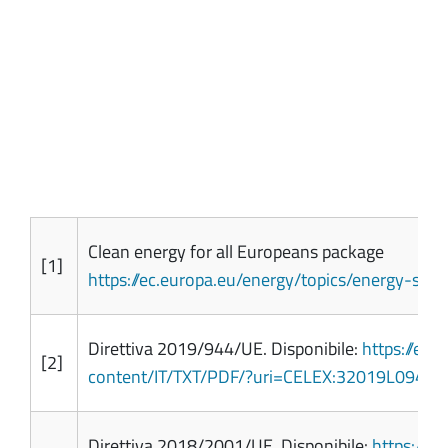
Clean energy for all Europeans package
[1]
https://ec.europa.eu/energy/topics/energy-stra
Direttiva 2019/944/UE. Disponibile:
https://eur
[2]
content/IT/TXT/PDF/?uri=CELEX:32019L094…
;
Direttiva 2018/2001/UE. Disponibile:
https://eu