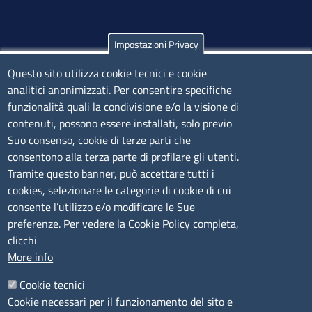
Impostazioni Privacy
Olbia
Questo sito utilizza cookie tecnici e cookie
Via Nanni 43 - 07026 Olbia
analitici anonimizzati. Per consentire specifiche
Tel. 0789 66122 | 0789 69580
funzionalità quali la condivisione e/o la visione di
mail:
ufficio.olbia@ss.camcom.it
contenuti, possono essere installati, solo previo
lunedì al venerdì: 9,00 - 12,00; lunedì pomeriggio: 16,00
Suo consenso, cookie di terze parti che
- 17,00
consentono alla terza parte di profilare gli utenti.
Tramite questo banner, può accettare tutti i
cookies, selezionare le categorie di cookie di cui
CONTATTI
consente l’utilizzo e/o modificare le Sue
preferenze. Per vedere la Cookie Policy completa,
Camera di Commercio, Industria, Artigianato e
clicchi
Agricoltura di Sassari
More info
PEC
:
cciaa@ss.legalmail.camcom.it
Cookie tecnici
P.IVA
01047570906
Cookie necessari per il funzionamento del sito e
Codice Fiscale
80000930901