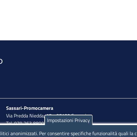
Sassari-Promocamera
Via Predda Niedda, 18 - 07100 Sassari
Impostazioni Privacy
Tel. 079 263 8800 | Fax 079 2638810
litici anonimizzati. Per consentire specifiche funzionalità quali la 
lunedì al venerdì: 10,00 - 13,00; mercoledì pomeriggio: