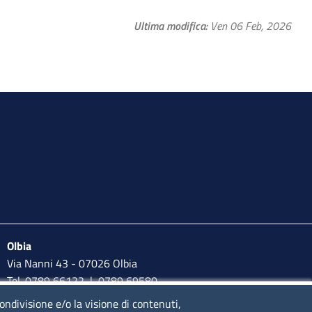
Ultima modifica
Ven 06 Feb, 2026
Olbia
Via Nanni 43 - 07026 Olbia
Tel. 0789 66122 | 0789 69580
mail:
ufficio.olbia@ss.camcom.it
condivisione e/o la visione di contenuti,