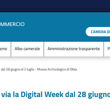
Salta al contenuto principale
CAMERA DI
IO D'ITALIA
Menu Statico
iamo
Albo camerale
Amministrazione trasparente
P
 dal 28 giugno al 2 luglio - Museo Archeologico di Olbia
 via la Digital Week dal 28 giugno