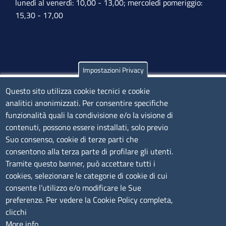
lunedì al venerdì: 10,00 - 13,00; mercoledì pomeriggio:
15,30 - 17,00
Impostazioni Privacy
Olbia
Questo sito utilizza cookie tecnici e cookie
Via Nanni 43 - 07026 Olbia
analitici anonimizzati. Per consentire specifiche
Tel. 0789 66122 | 0789 69580
funzionalità quali la condivisione e/o la visione di
mail:
ufficio.olbia@ss.camcom.it
contenuti, possono essere installati, solo previo
lunedì al venerdì: 9,00 - 12,00; lunedì pomeriggio: 16,00
Suo consenso, cookie di terze parti che
- 17,00
consentono alla terza parte di profilare gli utenti.
Tramite questo banner, può accettare tutti i
cookies, selezionare le categorie di cookie di cui
CONTATTI
consente l’utilizzo e/o modificare le Sue
preferenze. Per vedere la Cookie Policy completa,
Camera di Commercio, Industria, Artigianato e
clicchi
Agricoltura di Sassari
More info