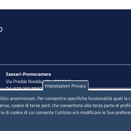
Sassari-Promocamera
Via Predda Niedda, 18 - 07100 Sassari
Impostazioni Privacy
Tel. 079 263 8800 | Fax 079 2638810
litici anonimizzati. Per consentire specifiche funzionalità quali la 
lunedì al venerdì: 10,00 - 13,00; mercoledì pomeriggio:
enso, cookie di terze parti che consentono alla terza parte di profi
15,30 - 17,00
rie di cookie di cui consente l’utilizzo e/o modificare le Sue prefer