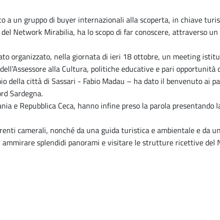
a un gruppo di buyer internazionali alla scoperta, in chiave turist
del Network Mirabilia, ha lo scopo di far conoscere, attraverso un to
ato organizzato, nella giornata di ieri 18 ottobre, un meeting istit
ll’Assessore alla Cultura, politiche educative e pari opportunità 
io della città di Sassari - Fabio Madau – ha dato il benvenuto ai pa
Nord Sardegna.
nia e Repubblica Ceca, hanno infine preso la parola presentando la p
erenti camerali, nonché da una guida turistica e ambientale e da un
er ammirare splendidi panorami e visitare le strutture ricettive del