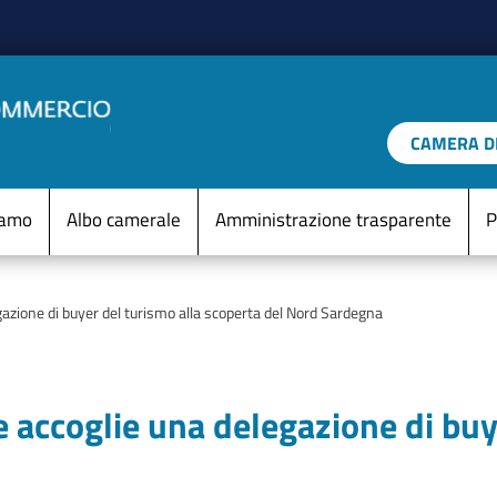
Salta al contenuto principale
CAMERA DI
IO D'ITALIA
Menu Statico
iamo
Albo camerale
Amministrazione trasparente
P
gazione di buyer del turismo alla scoperta del Nord Sardegna
e accoglie una delegazione di buy