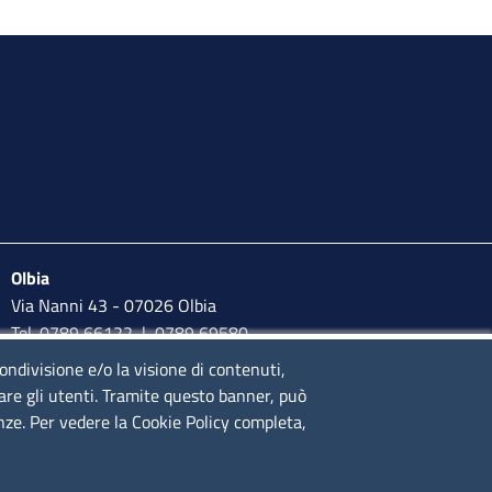
Olbia
Via Nanni 43 - 07026 Olbia
Tel. 0789 66122 | 0789 69580
mail:
ufficio.olbia@ss.camcom.it
condivisione e/o la visione di contenuti,
lare gli utenti. Tramite questo banner, può
lunedì al venerdì: 9,00 - 12,00; lunedì pomeriggio: 16,00 -
enze. Per vedere la Cookie Policy completa,
17,00