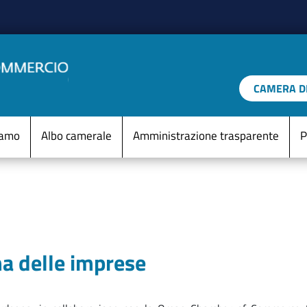
Salta al contenuto principale
CAMERA DI
IO D'ITALIA
Menu Statico
iamo
Albo camerale
Amministrazione trasparente
P
ma delle imprese