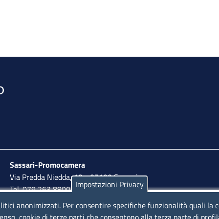
Sassari-Promocamera
Via Predda Niedda, 18 - 07100 Sassari
Impostazioni Privacy
Tel. 079 263 8800 | Fax 079 2638810
litici anonimizzati. Per consentire specifiche funzionalità quali la 
lunedì al venerdì: 10,00 - 13,00; mercoledì pomeriggio:
enso, cookie di terze parti che consentono alla terza parte di profi