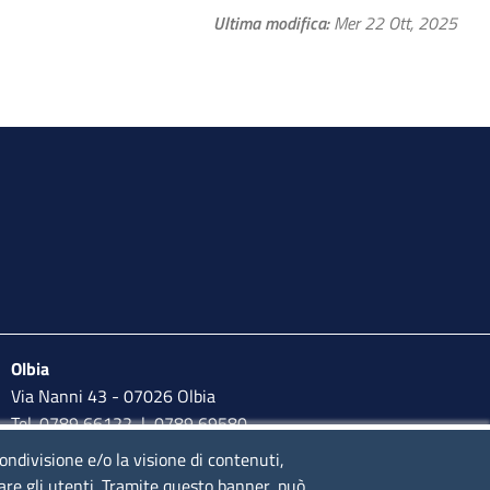
Ultima modifica
Mer 22 Ott, 2025
Olbia
Via Nanni 43 - 07026 Olbia
Tel. 0789 66122 | 0789 69580
mail:
ufficio.olbia@ss.camcom.it
condivisione e/o la visione di contenuti,
lare gli utenti. Tramite questo banner, può