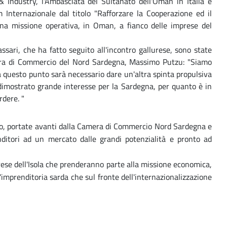
ndustry, l'Ambasciata del Sultanato dell'Oman in Italia e
Internazionale dal titolo "Rafforzare la Cooperazione ed il
una missione operativa, in Oman, a fianco delle imprese del
sari, che ha fatto seguito all'incontro gallurese, sono state
mera di Commercio del Nord Sardegna, Massimo Putzu: "Siamo
 a questo punto sarà necessario dare un'altra spinta propulsiva
dimostrato grande interesse per la Sardegna, per quanto è in
rdere. "
Golfo, portate avanti dalla Camera di Commercio Nord Sardegna e
nditori ad un mercato dalle grandi potenzialità e pronto ad
rese dell'Isola che prenderanno parte alla missione economica,
l'imprenditoria sarda che sul fronte dell'internazionalizzazione