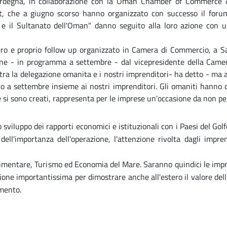
ardegna, in collaborazione con la Oman Chamber of Commerce & I
at, che a giugno scorso hanno organizzato con successo il forum 
 e il Sultanato dell'Oman" danno seguito alla loro azione con 
ero e proprio follow up organizzato in Camera di Commercio, a Sas
sione - in programma a settembre - dal vicepresidente della Ca
 tra la delegazione omanita e i nostri imprenditori- ha detto - ma
o a settembre insieme ai nostri imprenditori. Gli omaniti hanno 
e si sono creati, rappresenta per le imprese un'occasione da non pe
lo sviluppo dei rapporti economici e istituzionali con i Paesi del 
ll'importanza dell'operazione, l'attenzione rivolta dagli impre
roalimentare, Turismo ed Economia del Mare. Saranno quindici le imp
sione importantissima per dimostrare anche all'estero il valore del
amento.