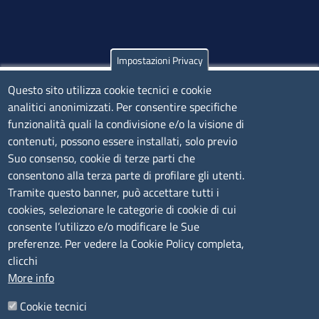
Impostazioni Privacy
Olbia
Questo sito utilizza cookie tecnici e cookie
Via Nanni 43 - 07026 Olbia
analitici anonimizzati. Per consentire specifiche
Tel. 0789 66122 | 0789 69580
funzionalità quali la condivisione e/o la visione di
mail:
ufficio.olbia@ss.camcom.it
contenuti, possono essere installati, solo previo
lunedì al venerdì: 9,00 - 12,00; lunedì pomeriggio: 16,00
Suo consenso, cookie di terze parti che
- 17,00
consentono alla terza parte di profilare gli utenti.
Tramite questo banner, può accettare tutti i
cookies, selezionare le categorie di cookie di cui
CONTATTI
consente l’utilizzo e/o modificare le Sue
preferenze. Per vedere la Cookie Policy completa,
Camera di Commercio, Industria, Artigianato e
clicchi
Agricoltura di Sassari
More info
PEC
:
cciaa@ss.legalmail.camcom.it
Cookie tecnici
P.IVA
01047570906