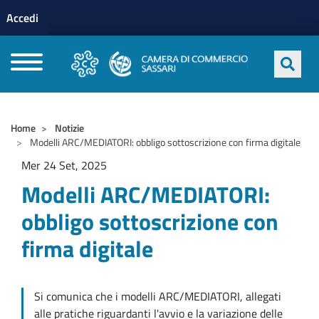
Menu profilo utente
Salta al contenuto principale
Accedi
CAMERE DI COMMERCIO D'ITALIA
Home
Notizie
Modelli ARC/MEDIATORI: obbligo sottoscrizione con firma digitale
Mer 24 Set, 2025
Modelli ARC/MEDIATORI:
obbligo sottoscrizione con
firma digitale
Si comunica che i modelli ARC/MEDIATORI, allegati
alle pratiche riguardanti l'avvio e la variazione delle