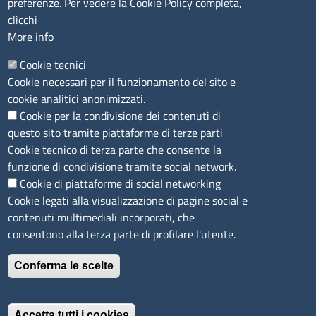
preferenze. Per vedere la Cookie Policy completa,
Camera di Commercio, Industria, Artigianato e
clicchi
Agricoltura di Sassari
More info
PEC
:
cciaa@ss.legalmail.camcom.it
Cookie tecnici
P.IVA
01047570906
Cookie necessari per il funzionamento del sito e
Codice Fiscale
80000930901
cookie analitici anonimizzati.
Codice Univoco per le fatture elettroniche
: UFPXFS
Cookie per la condivisione dei contenuti di
questo sito tramite piattaforme di terze parti
LINK UTILI
Cookie tecnico di terza parte che consente la
funzione di condivisione tramite social network.
Cookie di piattaforme di social networking
Segnalazione di illecito
Cookie legati alla visualizzazione di pagine social e
Amministrazione Trasparente
contenuti multimediali incorporati, che
Accesso riservato
consentono alla terza parte di profilare l'utente.
Dichiarazione di accessibilità
Mappa del sito
Conferma le scelte
Immagine
È un servizio realizzato da
Accetta tutti i cookies