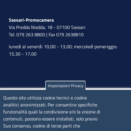
Sassari-Promocamera
Via Predda Niedda, 18 - 07100 Sassari
Tel. 079 263 8800 | Fax 079 2638810
lunedì al venerdì: 10,00 - 13,00; mercoledì pomeriggio:
15,30 - 17,00
Impostazioni Privacy
Olbia
Questo sito utilizza cookie tecnici e cookie
Via Nanni 43 - 07026 Olbia
analitici anonimizzati. Per consentire specifiche
Tel. 0789 66122 | 0789 69580
funzionalità quali la condivisione e/o la visione di
mail:
ufficio.olbia@ss.camcom.it
contenuti, possono essere installati, solo previo
lunedì al venerdì: 9,00 - 12,00; lunedì pomeriggio: 16,00
Suo consenso, cookie di terze parti che