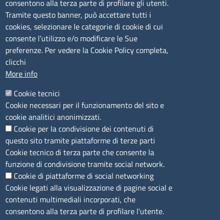
- 17,00
consentono alla terza parte di profilare gli utenti.
Tramite questo banner, può accettare tutti i
cookies, selezionare le categorie di cookie di cui
CONTATTI
consente l’utilizzo e/o modificare le Sue
preferenze. Per vedere la Cookie Policy completa,
Camera di Commercio, Industria, Artigianato e
clicchi
Agricoltura di Sassari
More info
PEC
:
cciaa@ss.legalmail.camcom.it
Cookie tecnici
P.IVA
01047570906
Cookie necessari per il funzionamento del sito e
Codice Fiscale
80000930901
cookie analitici anonimizzati.
Codice Univoco per le fatture elettroniche
: UFPXFS
Cookie per la condivisione dei contenuti di
questo sito tramite piattaforme di terze parti
LINK UTILI
Cookie tecnico di terza parte che consente la
funzione di condivisione tramite social network.
Cookie di piattaforme di social networking
Segnalazione di illecito
Cookie legati alla visualizzazione di pagine social e
Amministrazione Trasparente
contenuti multimediali incorporati, che
Accesso riservato
consentono alla terza parte di profilare l'utente.