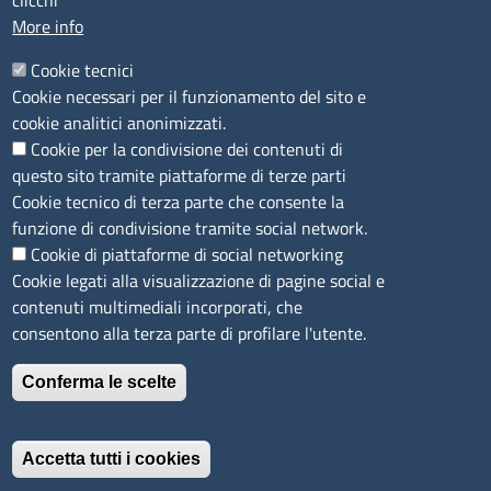
clicchi
Agricoltura di Sassari
More info
PEC
:
cciaa@ss.legalmail.camcom.it
Cookie tecnici
P.IVA
01047570906
Cookie necessari per il funzionamento del sito e
Codice Fiscale
80000930901
cookie analitici anonimizzati.
Codice Univoco per le fatture elettroniche
: UFPXFS
Cookie per la condivisione dei contenuti di
questo sito tramite piattaforme di terze parti
LINK UTILI
Cookie tecnico di terza parte che consente la
funzione di condivisione tramite social network.
Cookie di piattaforme di social networking
Segnalazione di illecito
Cookie legati alla visualizzazione di pagine social e
Amministrazione Trasparente
contenuti multimediali incorporati, che
Accesso riservato
consentono alla terza parte di profilare l'utente.
Dichiarazione di accessibilità
Mappa del sito
Conferma le scelte
Immagine
È un servizio realizzato da
Accetta tutti i cookies