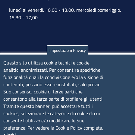
lunedì al venerdì: 10,00 - 13,00; mercoledì pomeriggio:
15,30 - 17,00
Impostazioni Privacy
Olbia
Questo sito utilizza cookie tecnici e cookie
Via Nanni 43 - 07026 Olbia
analitici anonimizzati. Per consentire specifiche
Tel. 0789 66122 | 0789 69580
funzionalità quali la condivisione e/o la visione di
mail:
ufficio.olbia@ss.camcom.it
contenuti, possono essere installati, solo previo
lunedì al venerdì: 9,00 - 12,00; lunedì pomeriggio: 16,00
Suo consenso, cookie di terze parti che
- 17,00
consentono alla terza parte di profilare gli utenti.
Tramite questo banner, può accettare tutti i
cookies, selezionare le categorie di cookie di cui
CONTATTI
consente l’utilizzo e/o modificare le Sue
preferenze. Per vedere la Cookie Policy completa,
Camera di Commercio, Industria, Artigianato e