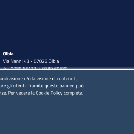
Olbia
Via Nanni 43 - 07026 Olbia
Tel. 0789 66122 | 0789 69580
mail:
ufficio.olbia@ss.camcom.it
condivisione e/o la visione di contenuti,
lare gli utenti. Tramite questo banner, può
lunedì al venerdì: 9,00 - 12,00; lunedì pomeriggio: 16,00 -
enze. Per vedere la Cookie Policy completa,
17,00