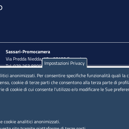
Sassari-Promocamera
Via Predda Niedda, 18 - 07100 Sassari
Impostazioni Privacy
Tel. 079 263 8800 | Fax 079 2638810
litici anonimizzati. Per consentire specifiche funzionalità quali la 
lunedì al venerdì: 10,00 - 13,00; mercoledì pomeriggio:
enso, cookie di terze parti che consentono alla terza parte di profi
15,30 - 17,00
rie di cookie di cui consente l’utilizzo e/o modificare le Sue prefer
LINK UTILI
e cookie analitici anonimizzati.
Segnalazione di illecito
questo sito tramite piattaforme di terze parti