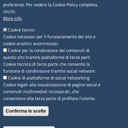
preferenze. Per vedere la Cookie Policy completa,
Camera di Commercio, Industria, Artigianato e
clicchi
Agricoltura di Sassari
More info
PEC
:
cciaa@ss.legalmail.camcom.it
Cookie tecnici
P.IVA
01047570906
Cookie necessari per il funzionamento del sito e
Codice Fiscale
80000930901
cookie analitici anonimizzati.
Codice Univoco per le fatture elettroniche
: UFPXFS
Cookie per la condivisione dei contenuti di
questo sito tramite piattaforme di terze parti
LINK UTILI
Cookie tecnico di terza parte che consente la
funzione di condivisione tramite social network.
Cookie di piattaforme di social networking
Segnalazione di illecito
Cookie legati alla visualizzazione di pagine social e
Amministrazione Trasparente
contenuti multimediali incorporati, che
Accesso riservato
consentono alla terza parte di profilare l'utente.
Dichiarazione di accessibilità
Mappa del sito
Conferma le scelte
Immagine