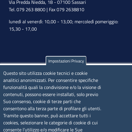
Via Predda Niedda, 18 - 07100 Sassari
Tel. 079 263 8800 | Fax 079 2638810
lunedì al venerdì: 10,00 - 13,00; mercoledì pomeriggio:
15,30 - 17,00
Impostazioni Privacy
Olbia
Questo sito utilizza cookie tecnici e cookie
Via Nanni 43 - 07026 Olbia
analitici anonimizzati. Per consentire specifiche
Tel. 0789 66122 | 0789 69580
funzionalità quali la condivisione e/o la visione di
mail:
ufficio.olbia@ss.camcom.it
contenuti, possono essere installati, solo previo
lunedì al venerdì: 9,00 - 12,00; lunedì pomeriggio: 16,00
Suo consenso, cookie di terze parti che
- 17,00
consentono alla terza parte di profilare gli utenti.
Tramite questo banner, può accettare tutti i
cookies, selezionare le categorie di cookie di cui
CONTATTI
consente l’utilizzo e/o modificare le Sue