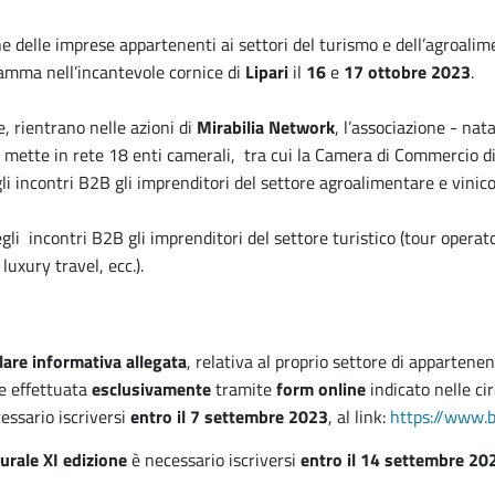
delle imprese appartenenti ai settori del turismo e dell’agroalim
ramma nell’incantevole cornice di
Lipari
il
16
e
17 ottobre 2023
.
, rientrano nelle azioni di
Mirabilia Network
, l’associazione - nat
mette in rete 18 enti camerali, tra cui la Camera di Commercio di
li incontri B2B gli imprenditori del settore agroalimentare e vinic
li incontri B2B gli imprenditori del settore turistico (tour operato
uxury travel, ecc.).
lare informativa allegata
, relativa al proprio settore di appartene
e effettuata
esclusivamente
tramite
form online
indicato nelle cir
essario iscriversi
entro il 7 settembre 2023
, al link:
https://www.
urale XI edizione
è necessario iscriversi
entro il 14 settembre 20