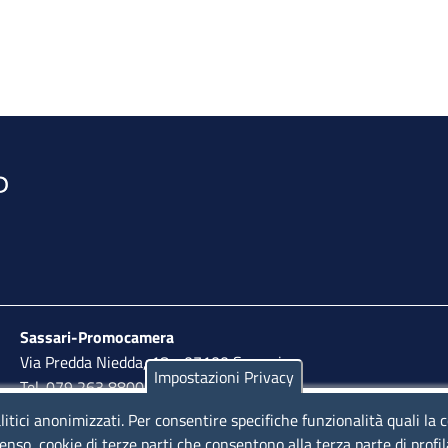
Sassari-Promocamera
Via Predda Niedda, 18 - 07100 Sassari
Impostazioni Privacy
Tel. 079 263 8800 | Fax 079 2638810
litici anonimizzati. Per consentire specifiche funzionalità quali la 
lunedì al venerdì: 10,00 - 13,00; mercoledì pomeriggio:
enso, cookie di terze parti che consentono alla terza parte di profi