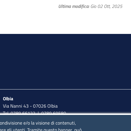
Ultima modifica
Gio 02 Ott, 2025
Olbia
Via Nanni 43 - 07026 Olbia
Tel. 0789 66122 | 0789 69580
mail:
ufficio.olbia@ss.camcom.it
condivisione e/o la visione di contenuti,
lare gli utenti. Tramite questo banner, può