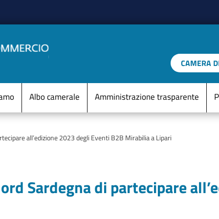
Salta al contenuto principale
CAMERA DI
IO D'ITALIA
Menu Statico
iamo
Albo camerale
Amministrazione trasparente
P
ecipare all’edizione 2023 degli Eventi B2B Mirabilia a Lipari
ord Sardegna di partecipare all’