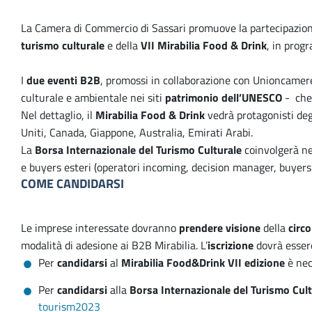
La Camera di Commercio di Sassari promuove la partecipazione 
turismo culturale
e della
VII Mirabilia Food & Drink
, in prog
I
due eventi B2B
, promossi in collaborazione con Unioncamere
culturale e ambientale nei siti
patrimonio dell’UNESCO
- che 
Nel dettaglio, il
Mirabilia Food & Drink
vedrà protagonisti deg
Uniti, Canada, Giappone, Australia, Emirati Arabi.
La
Borsa Internazionale del Turismo Culturale
coinvolgerà neg
e buyers esteri (operatori incoming, decision manager, buyers l
COME CANDIDARSI
Le imprese interessate dovranno
prendere visione
della
circo
modalità di adesione ai B2B Mirabilia. L’
iscrizione
dovrà esser
Per
candidarsi
al
Mirabilia Food&Drink VII edizione
è nec
Per
candidarsi
alla
Borsa Internazionale del Turismo Cult
tourism2023